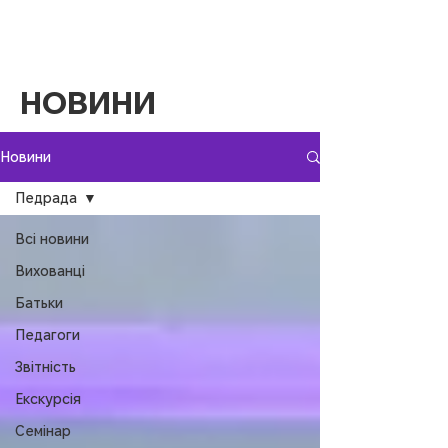
НОВИНИ
Новини
Педрада
Всі новини
Вихованці
Батьки
Педагоги
Звітність
Екскурсія
Семінар