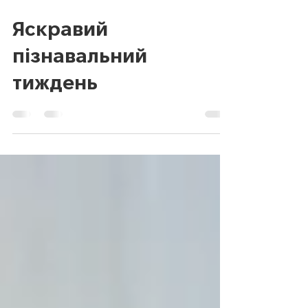
28 бер.
Читати 2 хв
Яскравий
пізнавальний
тиждень