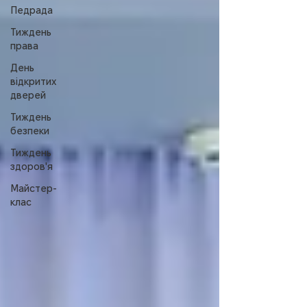
Педрада
Тиждень
права
День
відкритих
дверей
Тиждень
безпеки
Тиждень
здоров'я
Майстер-
клас