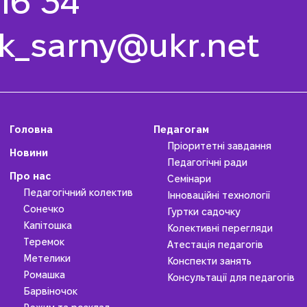
 16 34
k_sarny@ukr.net
Головна
Педагогам
Пріоритетні завдання
Новини
Педагогічні ради
Про нас
Семінари
Педагогічний колектив
Інноваційні технології
Сонечко
Гуртки садочку
Капітошка
Колективні перегляди
Теремок
Атестація педагогів
Метелики
Конспекти занять
Ромашка
Консультації для педагогів
Барвіночок