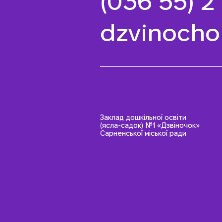
(036 55) 2
dzvinocho
Заклад дошкільної освіти
(ясла-садок) №1 «Дзвіночок»
Сарненської міської ради