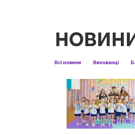
НОВИН
Всі новини
Вихованці
Б
Тиждень права
День в
Майстер-клас