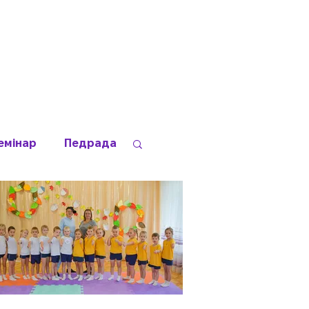
ам
Батькам
Прозорість
емінар
Педрада
доров'я