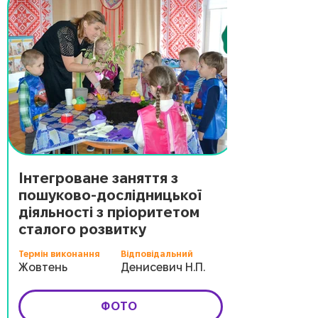
Інтегроване заняття з
пошуково-дослідницької
діяльності з пріоритетом
сталого розвитку
Термін виконання
Відповідальний
Жовтень
Денисевич Н.П.
ФОТО