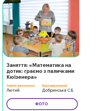
Заняття: «Математика на
дотик: граємо з паличками
Кюїзенера»
Термін виконання
Відповідальний
Лютий
Добринська С.Б.
ФОТО