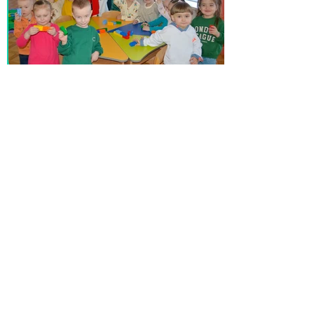
Заняття з логіко-
математичного розвитку з
використанням ігрової
ситуації
Термін виконання
Відповідальний
Березень
Симончук В.В.
ФОТО
КОНСПЕКТ