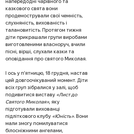
напередодні чарівного та 
казкового свята вони 
продемострували свої чемність, 
слухняність, вихованість і 
талановитість. Протягом тижня 
діти прикрашали групи виробами 
виготовленими власноруч, вчили 
пісні, вірші, слухали казки та 
оповідання про святого Миколая. 
І ось у п’ятницю, 18 грудня, настав 
цей довгоочікуваний момент. Діти 
всіх груп зібралися у залі, щоб 
подивитися виставу 
«Лист до 
Святого Миколая»
, яку 
підготували вихованці 
підліткового клубу 
«Юність»
. Вони 
мали змогу помилуватися 
білосніжними ангелами, 