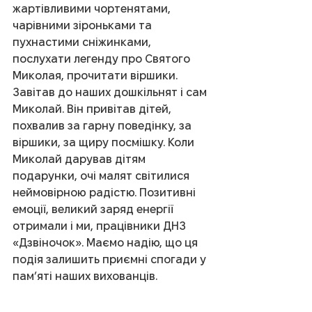
жартівливими чортенятами, 
чарівними зіроньками та 
пухнастими сніжинками, 
послухати легенду про Святого 
Миколая, прочитати віршики. 
Завітав до наших дошкільнят і сам 
Миколай. Він привітав дітей, 
похвалив за гарну поведінку, за 
віршики, за щиру посмішку. Коли 
Миколай дарував дітям 
подарунки, очі малят світилися 
неймовірною радістю. Позитивні 
емоції, великий заряд енергії 
отримали і ми, працівники ДНЗ 
«Дзвіночок». Маємо надію, що ця 
подія залишить приємні спогади у 
пам’яті наших вихованців.