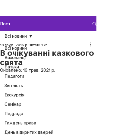
Пост
Всі новини
18 груд. 2015 р.
Читати 1 хв
Всі новини
В очікуванні казкового
Вихованці
свята
Батьки
Оновлено:
16 трав. 2021 р.
Педагоги
Звітність
Екскурсія
Семінар
Педрада
Тиждень права
День відкритих дверей