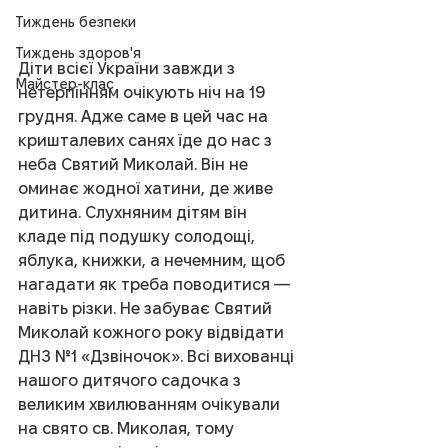
Тиждень безпеки
Тиждень здоров'я
Діти всієї України завжди з 
Майстер-клас
нетерпінням очікують ніч на 19 
грудня. Адже саме в цей час на 
кришталевих санях їде до нас з 
неба Святий Миколай. Він не 
оминає жодної хатини, де живе 
дитина. Слухняним дітям він 
кладе під подушку солодощі, 
яблука, книжки, а нечемним, щоб 
нагадати як треба поводитися — 
навіть різки. Не забуває Святий 
Миколай кожного року відвідати 
ДНЗ №1 «Дзвіночок». Всі вихованці 
нашого дитячого садочка з 
великим хвилюванням очікували 
на свято св. Миколая, тому 