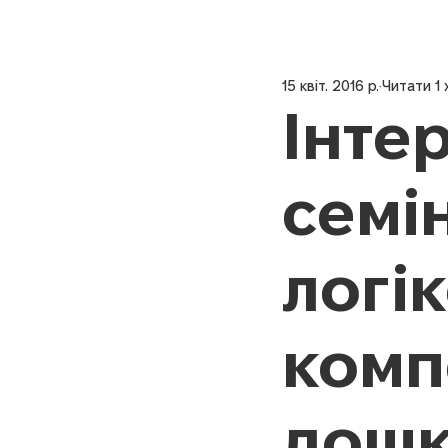
15 квіт. 2016 р.
Читати 1 
Інте
семі
логі
комп
дошк