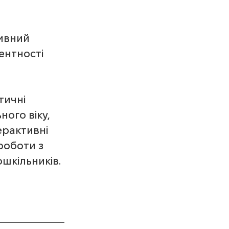
ивний 
ентності 
тичні 
ого віку, 
ерактивні 
роботи з 
шкільників.