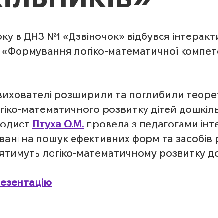
року в ДНЗ №1 «Дзвіночок» відбувся інтеракт
у «Формування логіко-математичної компет
 вихователі розширили та поглибили теоре
іко-математичного розвитку дітей дошкільн
одист 
Птуха О.М.
 провела з педагогами інт
ані на пошук ефективних форм та засобів 
иятимуть логіко-математичному розвитку до
езентацію