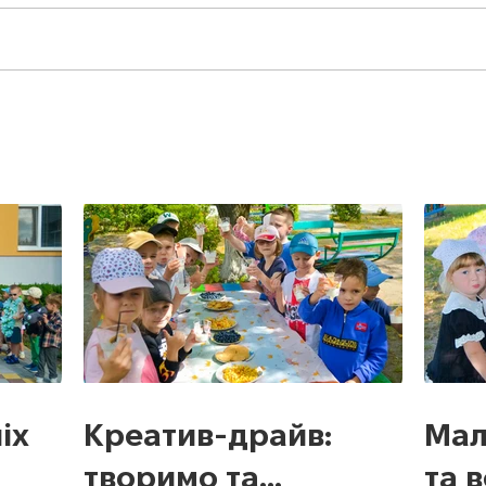
іх
Креатив-драйв:
Мал
творимо та
та 