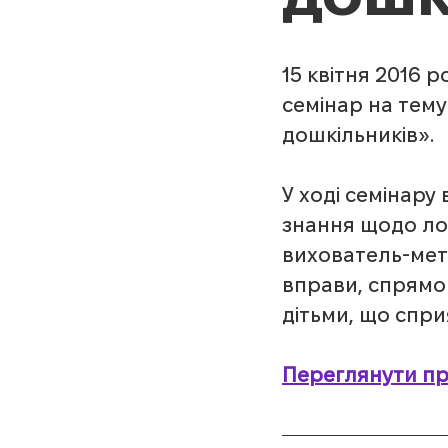
15 квітня 2016 
семінар на тем
дошкільників».
У ході семінару
знання щодо лог
вихователь-мет
вправи, спрямов
дітьми, що спр
Переглянути пр