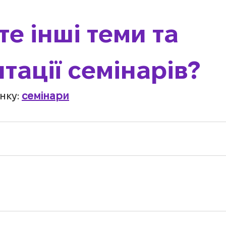
е інші теми та 
тації семінарів?
нку:
семінари