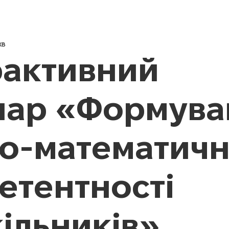
Новини
Про нас
Педагог
хв
рактивний
нар «Формува
ко-математичн
етентності
ільників»