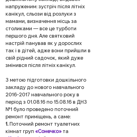
напруженим: зустріч після літніх 
канікул, сльози від розлуки з 
мамами, визначення місць за 
столиками — все це турботи 
першого дня. Але святковий 
настрій панував як у дорослих 
так і в дітей, адже вони прийшли в 
свій рідний садочок, який дуже 
змінився після літніх канікул.
З метою підготовки дошкільного 
закладу до нового навчального 
2016-2017 навчального року в 
період з 01.08.16 по 15.08.16 в ДНЗ 
№1 було проведено поточний 
ремонт приміщень, а саме:
1.
 Поточний ремонт туалетних 
кімнат груп 
«Сонечко»
 та 