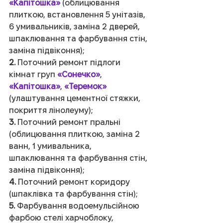
«Капітошка»
 (облицювання 
плиткою, встановлення 5 унітазів, 
6 умивальників, заміна 2 дверей, 
шпаклювання та фарбування стін, 
заміна підвіконня);
2.
 Поточний ремонт підлоги 
кімнат груп 
«Сонечко»
, 
«Капітошка»
, 
«Теремок»
(улаштування цементної стяжки, 
покриття лінолеуму);
3.
 Поточний ремонт пральні 
(облицювання плиткою, заміна 2 
ванн, 1 умивальника,  
шпаклювання та фарбування стін, 
заміна підвіконня);
4.
 Поточний ремонт коридору 
(шпаклівка та фарбування стін);
5.
 Фарбування водоемульсійною 
фарбою стелі харчоблоку, 