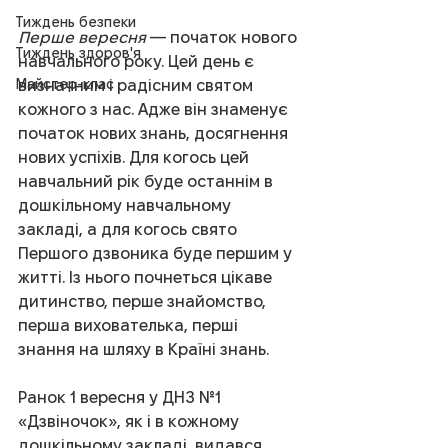
Тиждень безпеки
Перше вересня
 — початок нового 
Тиждень здоров'я
навчального року. Цей день є 
Майстер-клас
визначним і радісним святом 
кожного з нас. Адже він знаменує 
початок нових знань, досягнення 
нових успіхів. Для когось цей 
навчальний рік буде останнім в 
дошкільному навчальному 
закладі, а для когось свято 
Першого дзвоника буде першим у 
житті. Із нього почнеться цікаве 
дитинство, перше знайомство, 
перша вихователька, перші 
знання на шляху в Країні знань.
Ранок 1 вересня у ДНЗ №1 
«Дзвіночок», як і в кожному 
дошкільному закладі, видався 