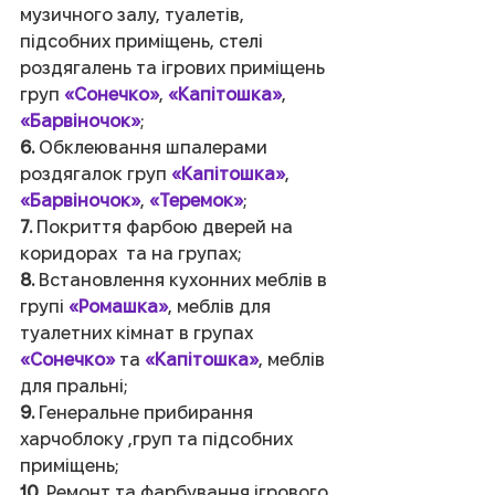
музичного залу, туалетів, 
підсобних приміщень, стелі 
роздягалень та ігрових приміщень 
груп 
«Сонечко»
, 
«Капітошка»
, 
«Барвіночок»
;
6.
 Обклеювання шпалерами 
роздягалок груп 
«Капітошка»
, 
«Барвіночок»
, 
«Теремок»
;
7.
 Покриття фарбою дверей на 
коридорах  та на групах;
8.
 Встановлення кухонних меблів в 
групі 
«Ромашка»
, меблів для 
туалетних кімнат в групах 
«Сонечко»
 та 
«Капітошка»
, меблів 
для пральні;
9.
 Генеральне прибирання 
харчоблоку ,груп та підсобних 
приміщень;
10.
 Ремонт та фарбування ігрового 