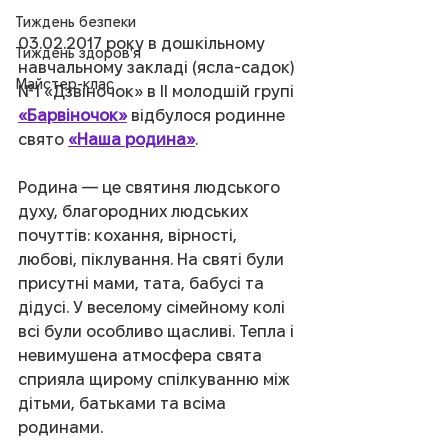
Тиждень безпеки
03.02.2017 року в дошкільному 
Тиждень здоров'я
навчальному закладі (ясла-садок) 
Майстер-клас
№1 «Дзвіночок» в ІІ молодшій групі 
«Барвіночок»
 відбулося родинне 
свято 
«Наша родина»
.
Родина — це святиня людського 
духу, благородних людських 
почуттів: кохання, вірності, 
любові, піклування. На святі були 
присутні мами, тата, бабусі та 
дідусі. У веселому сімейному колі 
всі були особливо щасливі. Тепла і 
невимушена атмосфера свята 
сприяла щирому спілкуванню між 
дітьми, батьками та всіма 
родинами.