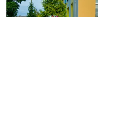
Скарбничка літніх вражень