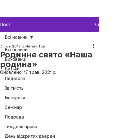
Пост
Всі новини
3 лют. 2017 р.
Читати 1 хв
Всі новини
Родинне свято «Наша
Вихованці
родина»
Батьки
Оновлено:
17 трав. 2021 р.
Педагоги
Звітність
Екскурсія
Семінар
Педрада
Тиждень права
День відкритих дверей