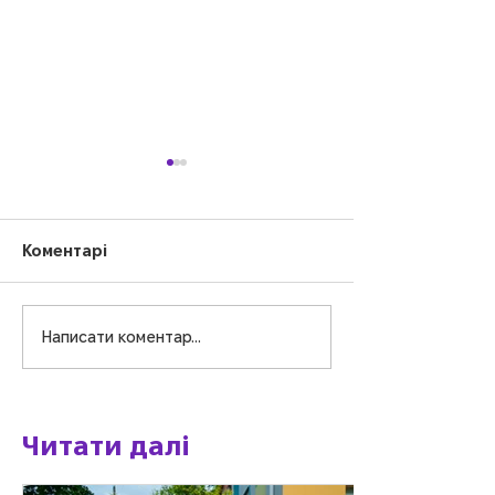
Коментарі
Написати коментар...
Креатив-драйв:
Маленькі стра
творимо та
великі мрійни
вигадуємо!
Читати далі