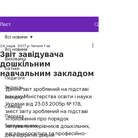
Пост
Всі новини
24 черв. 2017 р.
Читати 1 хв
Всі новини
Звіт завідувача
Вихованці
дошкільним
Батьки
навчальним закладом
Педагоги
Звітність
Даний звіт зроблений на підставі 
наказу Міністерства освіти і науки 
Екскурсія
України від 23.03.2005р. № 178, 
Семінар
зміст звіту зроблений на підставі 
Педрада
«Положення про порядок 
Тиждень права
звітування керівників дошкільних, 
загальноосвітніх та професійно-
День відкритих дверей