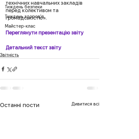
технічних навчальних закладів 
Тиждень безпеки
перед колективом та 
Тиждень здоров'я
громадськістю».
Майстер-клас
Переглянути презентацію звіту
Детальний текст звіту
Звітність
Дивитися всі
Останні пости