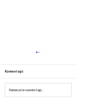
Коментарі
Великодній п
Написати коментар...
Літній старт у
«Дзвіночку»