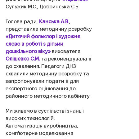
Сульжик М.С., Добринська С.Б.           
Голова ради, 
Канська А.В.
, 
представила методичну розробку 
«Дитячий фольклор і художнє 
слово в роботі з дітьми 
дошкільного віку» 
вихователя 
Олішевко С.М.
 та рекомендувала її 
до схвалення. Педагоги ДНЗ 
схвалили методичну розробку та 
запропонували подати її для 
експертного оцінювання до 
районного методичного кабінету.
Ми живемо в суспільстві знань і 
високих технологій. 
Автоматизація виробництва, 
комп'ютерне моделювання 