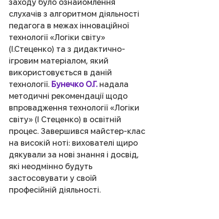
заходу було ознайомлення  
слухачів з алгоритмом діяль­ності 
педагога в межах іннова­ційної 
технології «Логіки світу» 
(І.Стеценко) та з дидактично-
ігровим матеріалом, який 
використовується в даній 
технології. 
Бунечко О.Г. 
надала 
методичні рекомендації щодо 
впровадження техноло­гії «Логіки 
світу» (І Стеценко) в освітній 
процес. Завершився майстер-клас 
на високій ноті: вихователі щиро 
дякували за нові знання і досвід, 
які неодмінно будуть 
застосовувати у своїй 
професійній діяльності.