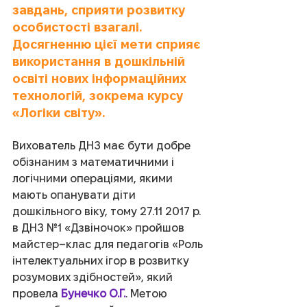
завдань, сприяти розвитку 
особистості взагалі. 
Досягненню цієї мети сприяє 
використання в дошкільній 
освіті нових інформаційних 
технологій, зокрема курсу 
«Логіки світу».
Вихователь ДНЗ має бути добре 
обізнаним з математичними і 
логічними операціями, якими 
мають опанувати діти 
дошкільного віку, тому 27.11 2017 р. 
в ДНЗ №1 «Дзвіночок» пройшов 
майстер–клас для педагогів «Роль 
інтелектуальних ігор в розвитку 
розумових здібностей», який 
провела 
Бунечко О.Г.
. Метою 