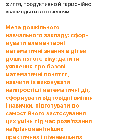
життя, продуктивно й гармонійно 
взаємодіяти з оточенням.
Мета дошкільного 
навчального закладу: сфор­
мувати елементарні 
математичні знання в дітей 
дошкільного віку: дати їм 
уявлення про базо­ві 
математичні поняття, 
навчити їх виконувати 
найпростіші математичні дії, 
сформувати відпо­відні вміння 
і навички, підготувати до 
самостій­ного застосування 
цих умінь під час розв'язання 
найрізноманітніших 
практичних і пізнавальних 