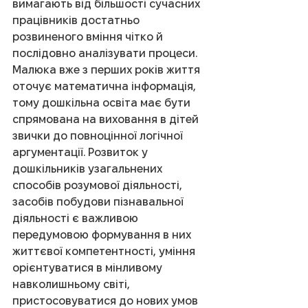
вимагають від більшості сучасних 
працівників достатньо 
розвиненого вміння чітко й 
послідовно аналізувати процеси. 
Малюка вже з перших років життя 
оточує математична інфор­мація, 
тому дошкільна освіта має бути 
спрямо­вана на виховання в дітей 
звички до повноцін­ної логічної 
аргументації. Розвиток у 
дошкільни­ків узагальнених 
способів розумової діяльності, 
засобів побудови пізнавальної 
діяльності є важ­ливою 
передумовою формування в них 
життє­вої компетентності, уміння 
орієнтуватися в мін­ливому 
навколишньому світі, 
пристосовуватися до нових умов 