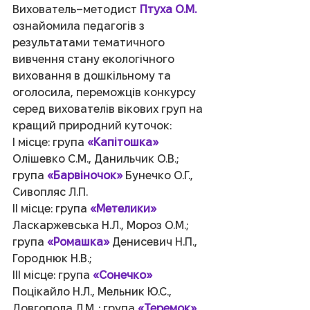
Вихователь–методист 
Птуха О.М.
ознайомила педагогів з 
результатами тематичного 
вивчення стану екологічного 
виховання в дошкільному та 
оголосила, переможців конкурсу 
серед вихователів вікових груп на 
кращий природний куточок:
І місце: група 
«Капітошка»
Олішевко С.М., Данильчик О.В.; 
група 
«Барвіночок»
 Бунечко О.Г., 
Сивопляс Л.П.
ІІ місце: група 
«Метелики»
Ласкаржевська Н.Л., Мороз О.М.; 
група 
«Ромашка»
 Денисевич Н.П., 
Городнюк Н.В.;
ІІІ місце: група 
«Сонечко»
Поцікайло Н.Л., Мельник Ю.С., 
Довгопола Л.М..; група 
«Теремок»