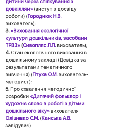
дитини через спілкування з 
довкіллям»
 (виступ з досвіду 
роботи) (
Городнюк Н.В.
вихователь);
3. 
«Виховання екологічної 
культури дошкільників, засобами 
ТРВЗ» 
(
Сивопляс Л.П.
 вихователь);
4.
 Стан екологічного виховання в 
дошкільному закладі (Довідка за 
результатами тематичного 
вивчення) (
Птуха О.М.
 вихователь-
методист);
5.
 Про схвалення методичної 
розробки
 «Дитячий фольклор і 
художнє слово в роботі з дітьми 
дошкільного віку» 
вихователя 
Олішевко С.М.
 (
Канська А.В.
завідувач)