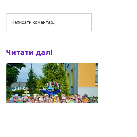
Написати коментар...
Креатив-драйв:
Маленькі стра
творимо та
великі мрійни
вигадуємо!
Читати далі