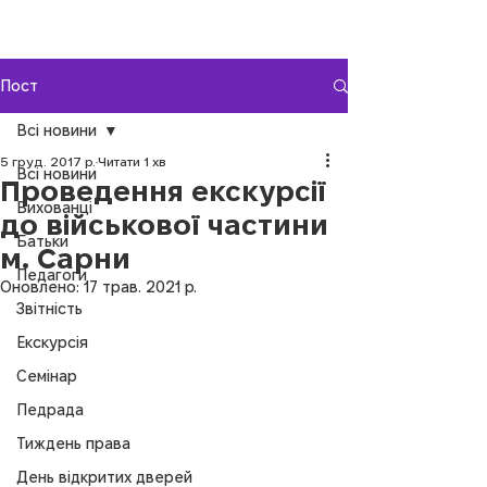
Пост
Всі новини
5 груд. 2017 р.
Читати 1 хв
Всі новини
Проведення екскурсії
Вихованці
до військової частини
Батьки
м. Сарни
Педагоги
Оновлено:
17 трав. 2021 р.
Звітність
Екскурсія
Семінар
Педрада
Тиждень права
День відкритих дверей