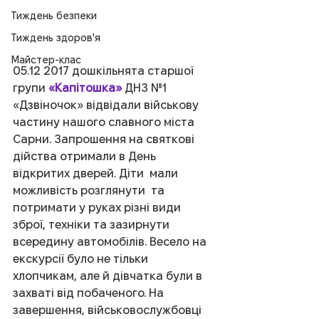
Тиждень безпеки
Тиждень здоров'я
Майстер-клас
05.12 2017 дошкільнята старшої 
групи 
«Капітошка»
 ДНЗ №1 
«Дзвіночок» відвідали військову 
частину нашого славного міста 
Сарни. Запрошення на святкові 
дійства отримали в День 
відкритих дверей. Діти  мали 
можливість розглянути  та 
потримати у руках різні види 
зброї, техніки та зазирнути 
всередину автомобілів. Весело на 
екскурсії було не тільки 
хлопчикам, але й дівчатка були в 
захваті від побаченого. На 
завершення, військовослужбовці 