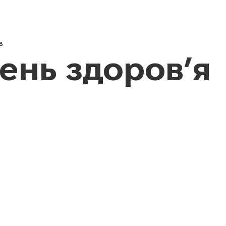
Новини
Про нас
Педагог
в
ень здоров’я