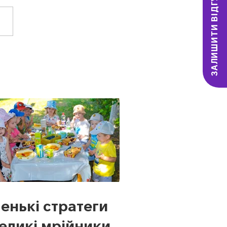
ЗАЛИШИТИ ВІДГУК
енькі стратеги
великі мрійники