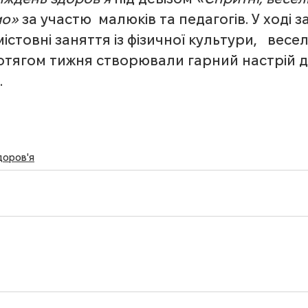
мо»
 за участю  малюків та педагогів. У ході з
стовні заняття із фізичної культури,   весел
ротягом тижня створювали гарний настрій дл
.
доров'я