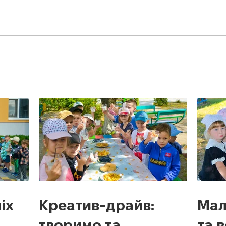
іх
Креатив-драйв:
Мал
творимо та
та 