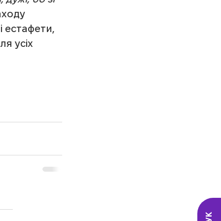
аходу 
і естафети, 
я усіх 