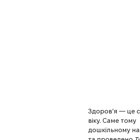
Здоров’я — це с
віку. Саме тому 
дошкільному на
та проведено 
Т