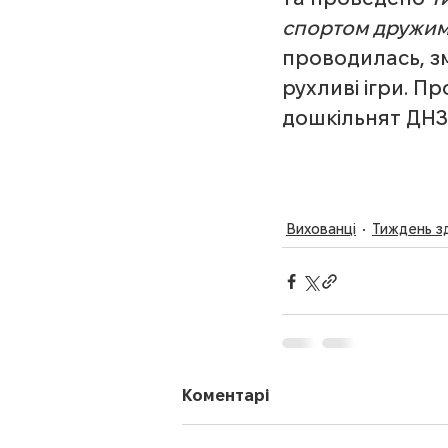
спортом дружи
проводилась, змі
рухливі ігри. П
дошкільнят ДНЗ
Вихованці
Тиждень з
Коментарі