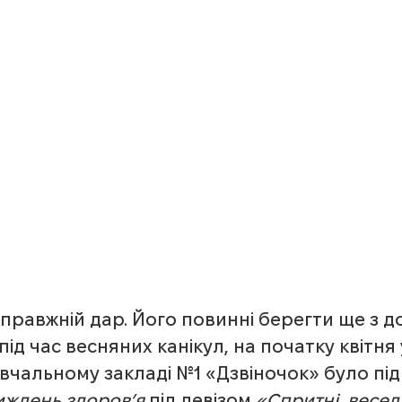
правжній дар. Його повинні берегти ще з д
 під час весняних канікул, на початку квітня 
вчальному закладі №1 «Дзвіночок» було пі
иждень здоров’я
 під девізом 
«Спритні, веселі,