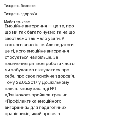
Тиждень безпеки
Тиждень здоров'я
Майстер-клас
Емоційне вигорання — це те, про 
що ми так багато чуємо та на що 
звертаємо так мало уваги. У 
кожного воно інше. Але педагоги, 
це ті, кого емоційне вигорання 
стосується найбільше. За 
насиченим ритмом роботи часто 
ми забуваємо піклуватися про 
себе, про своє психічне здоров’я. 
Тому 29.05.2017 у Дошкільному 
навчальному закладі №1 
«Дзвіночок» пройшов тренінг 
«Профілактика емоційного 
вигорання» для педагогічних 
працівників, який провела 