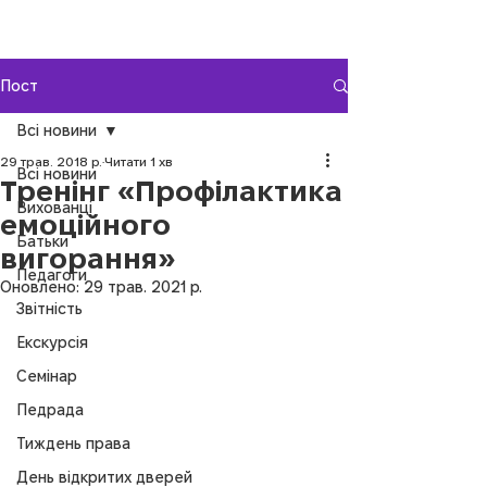
Пост
Всі новини
29 трав. 2018 р.
Читати 1 хв
Всі новини
Тренінг «Профілактика
Вихованці
емоційного
Батьки
вигорання»
Педагоги
Оновлено:
29 трав. 2021 р.
Звітність
Екскурсія
Семінар
Педрада
Тиждень права
День відкритих дверей