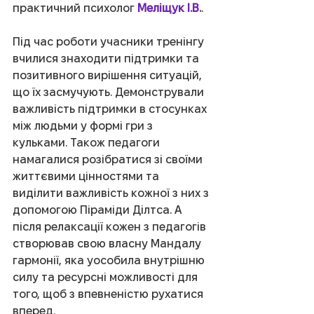
практичний психолог 
Меліщук І.В.
.
Під час роботи учасники тренінгу 
вчилися знаходити підтримки та 
позитивного вирішення ситуацій, 
що їх засмучують. Демонстрували 
важливість підтримки в стосунках 
між людьми у формі гри з 
кульками. Також педагоги 
намагалися розібратися зі своїми 
життєвими цінностями та 
виділити важливість кожної з них з 
допомогою Піраміди Ділтса. А 
після релаксації кожен з педагогів 
створював свою власну Мандалу 
гармонії, яка уособила внутрішню 
силу та ресурсні можливості для 
того, щоб з впевненістю рухатися 
вперед.