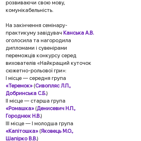
розвиваючи свою мову, 
комунікабельність.
На закінчення семінару-
практикуму завідувач 
Канська А.В.
оголосила та нагородила 
дипломами і сувенірами 
переможців конкурсу серед 
вихователів «Найкращий куточок 
сюжетно-рольової гри»:
І місце — середня група 
«Теремок»
 (
Сивопляс Л.П., 
Добринська С.Б.
)
ІІ місце — старша група 
«Ромашка»
 (
Денисевич Н.П., 
Городнюк Н.В.
)
ІІІ місце — І молодша група 
«Капітошка»
 (
Яковець М.О., 
Шапірко В.В.
) 