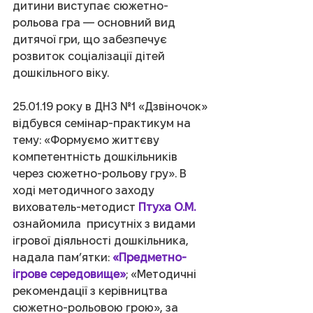
дитини виступає сюжетно-
рольова гра — основний вид 
дитячої гри, що забезпечує 
розвиток соціалізації дітей 
дошкільного віку.
25.01.19 року в ДНЗ №1 «Дзвіночок» 
відбувся семінар-практикум на 
тему: «Формуємо життєву 
компетентність дошкільників 
через сюжетно-рольову гру». В 
ході методичного заходу 
вихователь-методист 
Птуха О.М.
ознайомила  присутніх з видами 
ігрової діяльності дошкільника, 
надала пам’ятки: 
«Предметно-
ігрове середовище»
; «Методичні 
рекомендації з керівництва 
сюжетно-рольовою грою», за 