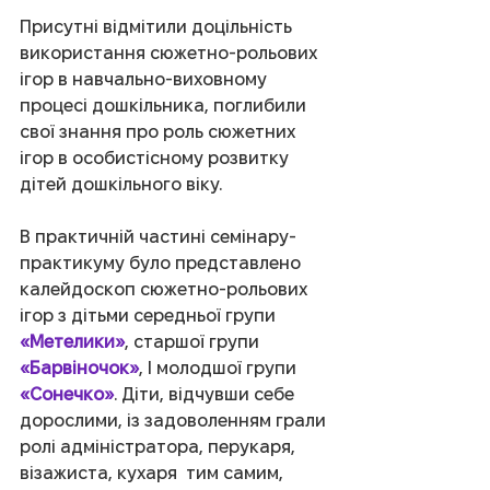
Присутні відмітили доцільність 
використання сюжетно-рольових 
ігор в навчально-виховному 
процесі дошкільника, поглибили 
свої знання про роль сюжетних 
ігор в особистісному розвитку 
дітей дошкільного віку.
В практичній частині семінару-
практикуму було представлено 
калейдоскоп сюжетно-рольових 
ігор з дітьми середньої групи 
«Метелики»
, старшої групи 
«Барвіночок»
, І молодшої групи 
«Сонечко»
. Діти, відчувши себе 
дорослими, із задоволенням грали 
ролі адміністратора, перукаря, 
візажиста, кухаря  тим самим, 