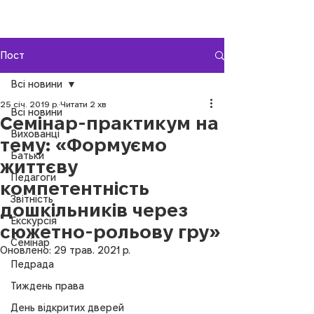
Пост
Всі новини
25 січ. 2019 р.
Читати 2 хв
Всі новини
Семінар-практикум на
Вихованці
тему: «Формуємо
Батьки
життєву
Педагоги
компетентність
Звітність
дошкільників через
Екскурсія
сюжетно-рольову гру»
Семінар
Оновлено:
29 трав. 2021 р.
Педрада
Тиждень права
День відкритих дверей