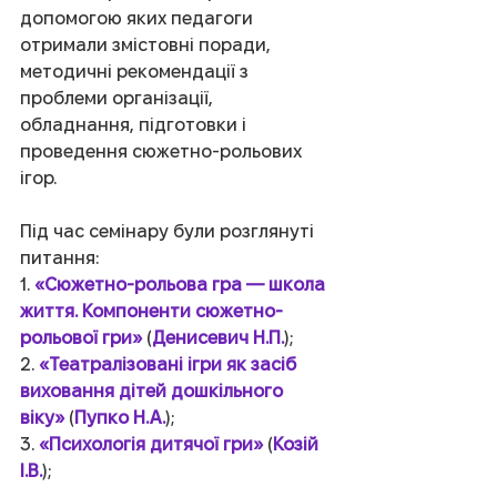
допомогою яких педагоги 
отримали змістовні поради, 
методичні рекомендації з 
проблеми організації, 
обладнання, підготовки і 
проведення сюжетно-рольових 
ігор.
Під час семінару були розглянуті 
питання: 
1. 
«Сюжетно-рольова гра — школа 
життя. Компоненти сюжетно-
рольової гри»
 (
Денисевич Н.П.
);
2. 
«Театралізовані ігри як засіб 
виховання дітей дошкільного 
віку»
 (
Пупко Н.А.
);
3. 
«Психологія дитячої гри»
 (
Козій 
І.В.
);