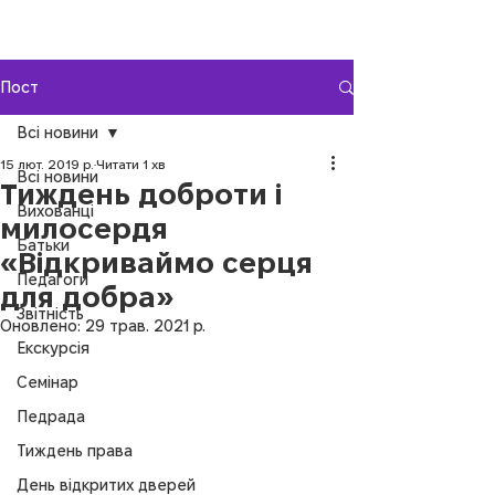
Пост
Всі новини
15 лют. 2019 р.
Читати 1 хв
Всі новини
Тиждень доброти і
Вихованці
милосердя
Батьки
«Відкриваймо серця
Педагоги
для добра»
Звітність
Оновлено:
29 трав. 2021 р.
Екскурсія
Семінар
Педрада
Тиждень права
День відкритих дверей