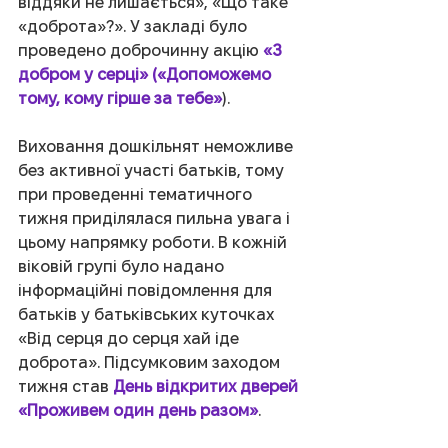
віддяки не лишається», «Що таке 
«доброта»?». У закладі було 
проведено доброчинну акцію 
«З 
добром у серці» 
(
«Допоможемо 
тому, кому гірше за тебе»
).
Виховання дошкільнят неможливе 
без активної участі батьків, тому 
при проведенні тематичного 
тижня приділялася пильна увага і 
цьому напрямку роботи. В кожній 
віковій групі було надано 
інформаційні повідомлення для 
батьків у батьківських куточках 
«Від серця до серця хай іде 
доброта». Підсумковим заходом 
тижня став 
День відкритих дверей 
«Проживем один день разом»
.