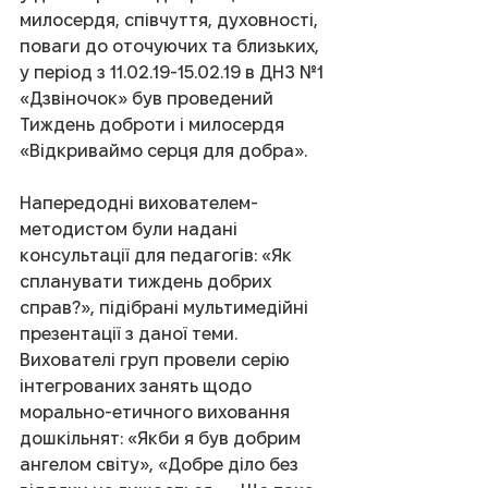
милосердя, співчуття, духовності, 
поваги до оточуючих та близьких, 
у період з 11.02.19-15.02.19 в ДНЗ №1 
«Дзвіночок» був проведений 
Тиждень доброти і милосердя 
«Відкриваймо серця для добра».
Напередодні вихователем-
методистом були надані 
консультації для педагогів: «Як 
спланувати тиждень добрих 
справ?», підібрані мультимедійні 
презентації з даної теми. 
Вихователі груп провели серію 
інтегрованих занять щодо 
морально-етичного виховання 
дошкільнят: «Якби я був добрим 
ангелом світу», «Добре діло без 