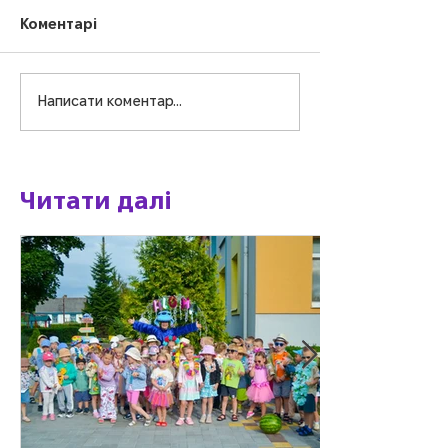
Коментарі
Написати коментар...
Креатив-драйв:
Маленькі стра
творимо та
великі мрійни
вигадуємо!
Читати далі