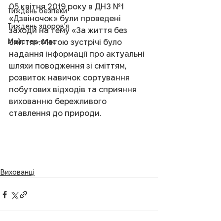
05 квітня 2019 року в ДНЗ №1 
Тиждень безпеки
«Дзвіночок» були проведені 
Тиждень здоров'я
заходи на тему «За життя без 
Майстер-клас
сміття». Метою зустрічі було 
надання інформації про актуальні 
шляхи поводження зі сміттям, 
розвиток навичок сортування 
побутових відходів та сприяння 
вихованню бережливого 
ставлення до природи.
Вихованці