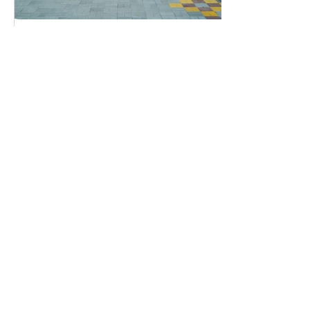
Скарбничка літніх вражень
Заклад дошкільної освіти (ясла-садок) №1
«Дзвіночок» Сарненської міської ради
(036 55) 2 16 34