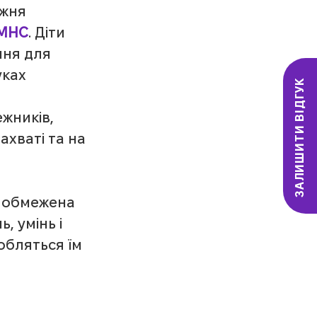
жня 
МНС
. Діти 
ня для 
уках 
ЗАЛИШИТИ ВІДГУК
жників, 
ахваті та на 
 обмежена 
, умінь і 
обляться їм 