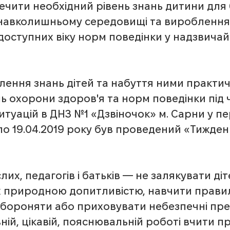
ечити необхідний рівень знань дитини для
навколишньому середовищі та вироблення 
доступних віку норм поведінки у надзвичай
лення знань дітей та набуття ними практич
ь охорони здоров'я та норм поведінки під 
туацій в ДНЗ №1 «Дзвіночок» м. Сарни у пер
 по 19.04.2019 року був проведений «Тижден
х, педагогів і батьків — не залякувати діте
х природною допитливістю, навчити прави
абороняти або приховувати небезпечні пре
овній, цікавій, пояснювальній роботі вчити 