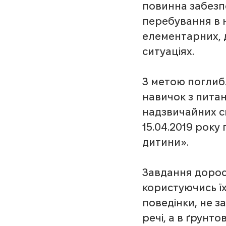
повинна забезп
перебування в 
елементарних, 
ситуаціях.
З метою поглиб
навичок з питан
надзвичайних си
15.04.2019 року
дитини».
Завдання доросли
користуючись ї
поведінки, не з
речі, а в ґрунт