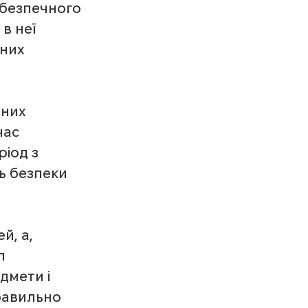
 безпечного 
в неї 
них 
них 
час 
іод з 
ь безпеки 
й, а, 
л 
дмети і 
правильно 