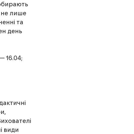
обирають 
 не лише 
ненні та 
ен день 
 16.04;
дактичні 
и, 
Вихователі 
і види 