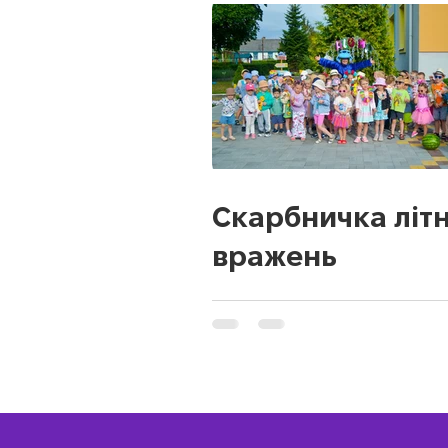
Скарбничка літн
вражень