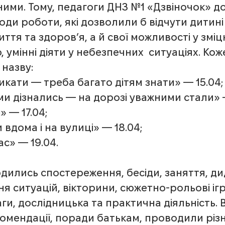
ними. Тому, педагоги ДНЗ №1 «Дзвіночок» д
тоди роботи, які дозволили б відчути дитині
иття та здоров’я, а й свої можливості у зміц
 умінні діяти у небезпечних  ситуаціях. Кож
назву:
кати — треба багато дітям знати» — 15.04;
и дізнались — на дорозі уважними стали» —
» — 17.04;
 вдома і на вулиці» — 18.04;
ас» — 19.04.
ились спостереження, бесіди, заняття, ди
ня ситуацій, вікторини, сюжетно-рольові ігр
ги, дослідницька та практична діяльність. 
омендації, поради батькам, проводили різн