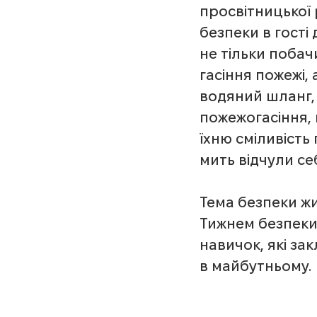
просвітницької 
безпеки в гості
не тільки поба
гасіння пожежі,
водяний шланг, 
пожежогасіння, 
їхню сміливість 
мить відчули с
Тема безпеки ж
Тижнем безпеки, 
навичок, які за
в майбутньому.