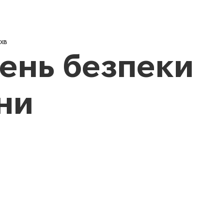
Новини
Про нас
Педагог
 хв
ень безпеки
ни