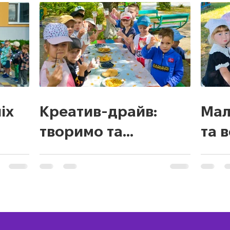
іх
Креатив-драйв:
Мал
творимо та
та 
вигадуємо!