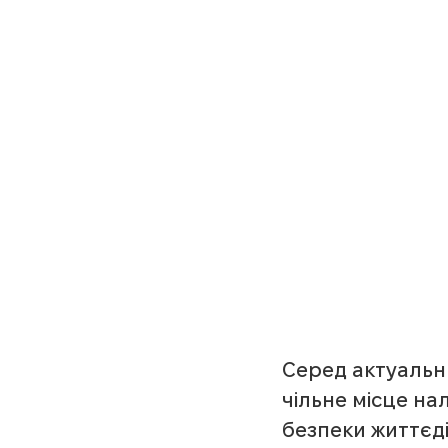
Серед актуальни
чільне місце н
безпеки життєді