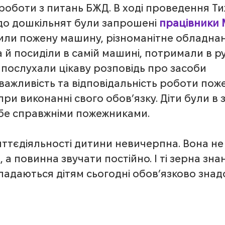
роботи з питань БЖД. В ході проведення Ти
 до дошкільнят були запрошені 
працівники
чили пожену машину, різноманітне обладнан
 а й посиділи в самій машині, потримали в р
послухали цікаву розповідь про засоби 
важливість та відповідальність роботи поже
при виконанні свого обов’язку. Діти були в з
ебе справжніми пожежниками. 
иттєдіяльності дитини невичерпна. Вона не
а повинна звучати постійно. І ті зерна знань
кладаються дітям сьогодні обов’язково знад