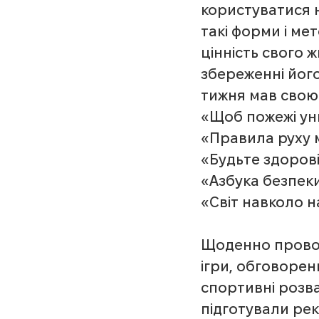
користуватися 
такі форми і ме
цінність свого ж
збереженні його,
тижня мав свою 
«Щоб пожежі уни
«Правила руху м
«Будьте здорові
«Азбука безпеки
«Світ навколо н
Щоденно провод
ігри, обговорен
спортивні розва
підготували рек