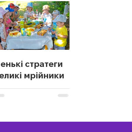
енькі стратеги
великі мрійники