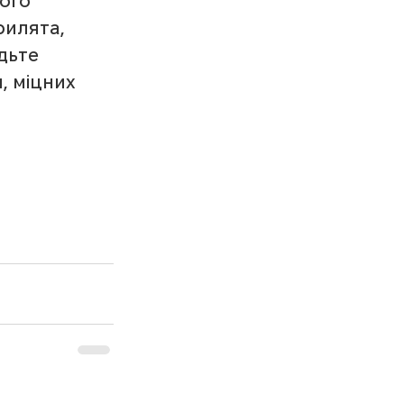
ого 
рилята, 
дьте 
, міцних 