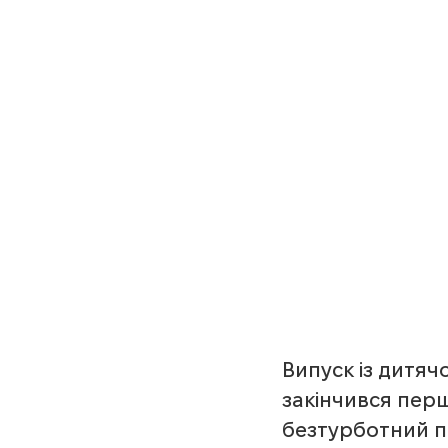
Випуск із дитяч
закінчився перш
безтурботний п