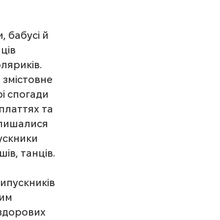
, бабусі й 
ців 
ляриків. 
 змістовне 
і спогади 
платтях та 
 пишалися 
пускники 
ів, танців.
випускників 
им 
здорових 