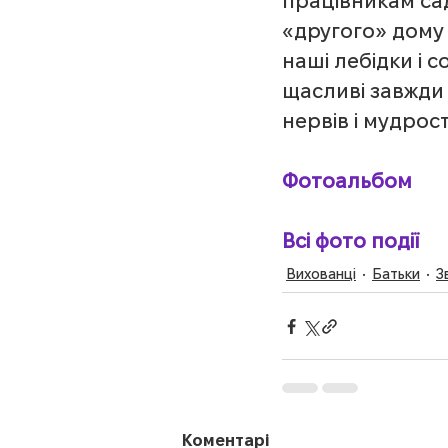
працівникам садо
«другого» дому 
наші лебідки і с
щасливі завжди 
нервів і мудрост
Фотоальбом
Всі фото події
Вихованці
Батьки
З
Коментарі