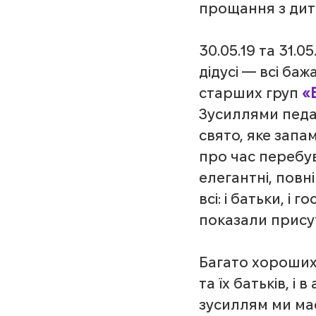
прощання з дит
30.05.19 та 31.0
дідусі — всі ба
старших груп 
«
Зусиллями педаг
свято, яке запа
про час перебув
елегантні, повн
всі: і батьки, і
показали присутн
Багато хороших 
та їх батьків, і
зусиллям ми ма