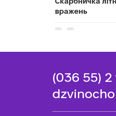
Скарбничка літн
вражень
(036 55) 2
dzvinocho