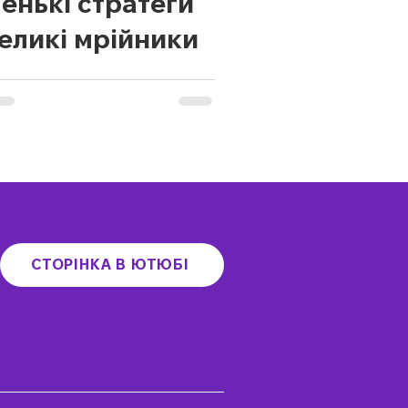
енькі стратеги
великі мрійники
СТОРІНКА В ЮТЮБІ