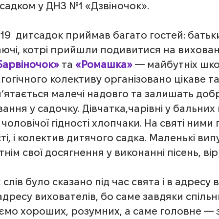
садком у ДНЗ №1 «Дзвіночок».
5.19  дитсадок приймав багато гостей: батьки
жаючі, котрі прийшли подивитися на вихован
Барвіночок»
 та 
«Ромашка»
 — майбутніх шко
огічного колективу організовано цікаве та
м’ятається малечі надовго та залишать добр
ання у садочку. Дівчатка,чарівні у бальних 
і чоловічої гідності хлопчаки. На святі ними
 гості, і колектив дитячого садка. Маленькі ви
ім свої досягнення у виконанні пісень, вірш
слів було сказано під час свята і в адресу 
 в адресу вихователів, бо саме завдяки спільн
ємо хороших, розумних, а саме головне — 