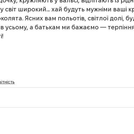
чку, кружляють у вальсі, відлітають із рідн
у світ широкий… хай будуть мужніми ваші к
околята. Ясних вам польотів, світлої долі, бу
в усьому, а батькам ми бажаємо — терпіння
і!
вітність