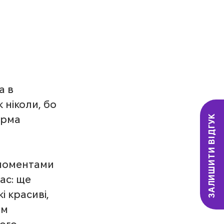
а в 
 ніколи, бо 
ЗАЛИШИТИ ВІДГУК
арма 
 моментами 
ас: ще 
 красиві, 
м 