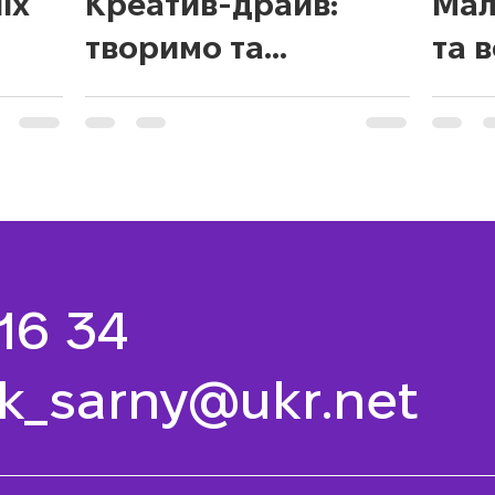
іх
Креатив-драйв:
Мал
творимо та
та 
вигадуємо!
 16 34
k_sarny@ukr.net