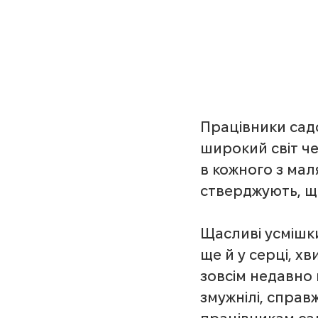
Працівники садо
широкий світ че
в кожного з мал
стверджують, що
Щасливі усмішки
ще й у серці, хв
зовсім недавно 
змужнілі, справ