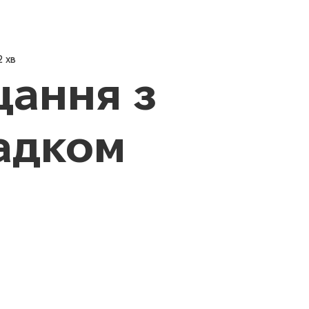
Новини
Про нас
Педагог
2 хв
ання з
адком