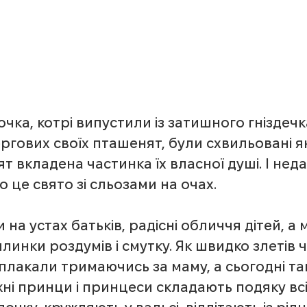
чка, котрі випустили із затишного гніздечк
ргових своїх пташенят, були схвильовані як
ят вкладена частинка їх власної душі. І нед
 це свято зі сльозами на очах.
 на устах батьків, радісні обличчя дітей, а
илинки роздумів і смутку. Як швидко злетів ч
плакали тримаючись за маму, а сьогодні такі
жні принци і принцеси складають подяку всі