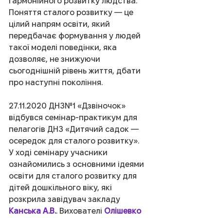
гармонійного розвитку людства. 
Поняття сталого розвитку — це 
цілий напрям освіти, який 
передбачає формування у людей 
такої моделі поведінки, яка 
дозволяє, не знижуючи 
сьогоднішній рівень життя, дбати 
про наступні покоління.
27.11.2020 ДНЗ№1 «Дзвіночок» 
відбувся семінар-практикум для 
пелагогів ДНЗ «Дитячий садок — 
осередок для сталого розвитку». 
У ході семінару учасники 
ознайомились з основними ідеями 
освіти для сталого розвитку для 
дітей дошкільного віку, які 
розкрила завідувач закладу 
Канська А.В.
. Вихователі 
Олішевко 