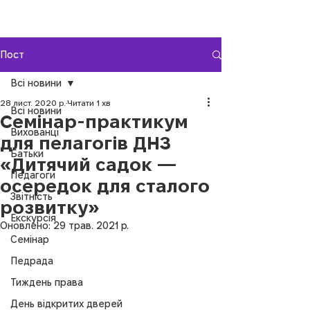
Пост
Всі новини
28 лист. 2020 р.
Читати 1 хв
Всі новини
Семінар-практикум
Вихованці
для пелагогів ДНЗ
Батьки
«Дитячий садок —
Педагоги
осередок для сталого
Звітність
розвитку»
Екскурсія
Оновлено:
29 трав. 2021 р.
Семінар
Педрада
Тиждень права
День відкритих дверей