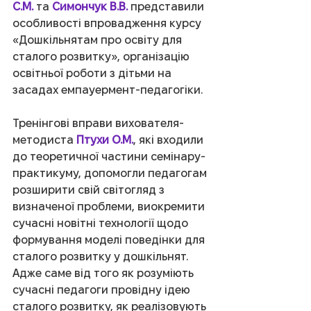
С.М.
 та 
Симончук В.В.
 представили 
особливості впровадження курсу 
«Дошкільнятам про освіту для 
сталого розвитку», організацію 
освітньої роботи з дітьми на 
засадах емпауермент-педагогіки.
Тренінгові вправи вихователя-
методиста 
Птухи О.М.
, які входили 
до теоретичної частини семінару-
практикуму, допомогли педагогам 
розширити свій світогляд з 
визначеної проблеми, виокремити 
сучасні новітні технології щодо 
формування моделі поведінки для 
сталого розвитку у дошкільнят. 
Адже саме від того як розуміють 
сучасні педагоги провідну ідею 
сталого розвитку, як реалізовують 