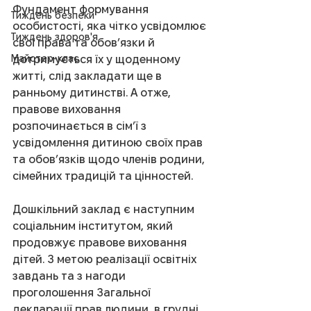
Фундамент формування 
Тиждень безпеки
особистості, яка чітко усвідомлює 
Тиждень здоров'я
свої права та обов’язки й 
Майстер-клас
дотримується їх у щоденному 
житті, слід закладати ще в 
ранньому дитинстві. А отже, 
правове виховання 
розпочинається в сім’ї з 
усвідомлення дитиною своїх прав 
та обов’язків щодо членів родини, 
сімейних традицій та цінностей.
Дошкільний заклад є наступним 
соціальним інститутом, який 
продовжує правове виховання 
дітей. З метою реалізації освітніх 
завдань та з нагоди 
проголошення Загальної 
декларації прав людини, в грудні 