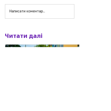
Написати коментар...
Креатив-драйв:
Маленькі стра
творимо та
великі мрійни
вигадуємо!
Читати далі