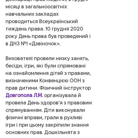
місяці в загальноосвітніх 
навчальних закладах 
проводиться Всеукраїнський 
тиждень права. 10 грудня 2020 
року День права був проведений і 
в ДНЗ №1 «Дзвіночок».
Вихователі провели низку занять, 
бесіди, ігри, які були спрямовані 
на ознайомлення дітей з правами, 
визначеними Конвенцією ООН з 
прав дитини. Фізичний інструктор 
Довгопола Л.М.
 організувала й 
провела День здоров’я з правовим 
спрямуванням. Діти виконували 
фізичні вправи, грали в рухливі 
ігри і при цьому закріпили знання 
основних прав. Дошкільнята з 