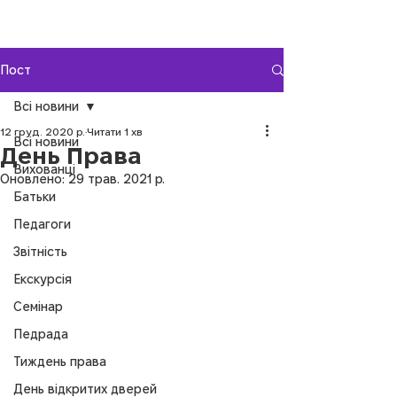
Пост
Всі новини
12 груд. 2020 р.
Читати 1 хв
Всі новини
День Права
Вихованці
Оновлено:
29 трав. 2021 р.
Батьки
Педагоги
Звітність
Екскурсія
Семінар
Педрада
Тиждень права
День відкритих дверей