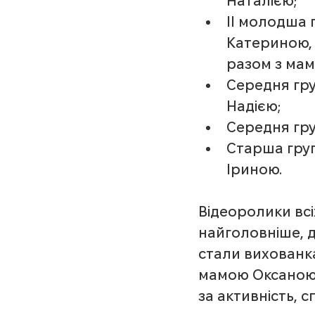
Наталією;
ІІ молодша 
Катериною,
разом з мам
Середня гру
Надією; 
Середня гру
Старша гру
Іриною.
Відеоролики всі
найголовніше,
стали вихованка
мамою Оксаною.
за активність, 