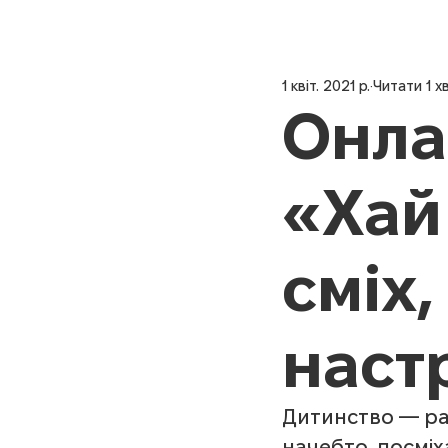
1 квіт. 2021 р.
Читати 1 х
Онла
«Хай
сміх
настр
Дитинство — рад
начебто, посміха