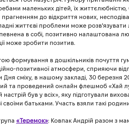
требами маленьких дітей, їх життєлюбністю,
 прагненням до відкриття нових, несподів
кладні життєві проблеми може розв'язувати
певнена в собі, позитивно налаштована люд
ції може зробити позитив.
тою формування в дошкільників почуття гум
ійно-позитивної атмосфери, сприяючи від
и Дня сміху, в нашому закладі, 30 березня 20
ний та проведений онлайн флешмоб «Хай л
й настрій був у всіх», яку підготували вихо
і своїми батьками. Участь взяли такі родин
група 
«Теремок»
: Ковпак Андрій разом з ма