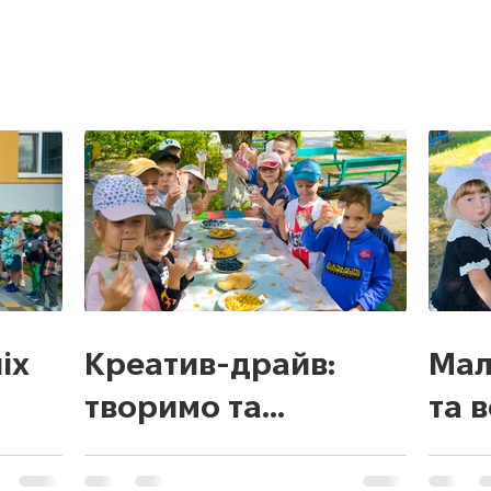
іх
Креатив-драйв:
Мал
творимо та
та 
вигадуємо!