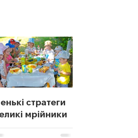
енькі стратеги
великі мрійники