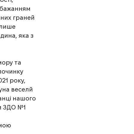
 бажанням 
аних граней 
 лише 
ина, яка з 
ору та 
починку 
21 року, 
уна веселй 
ванці нашого 
и ЗДО №1 
мою 