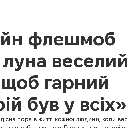
Новини
Про нас
Педагог
в
йн флешмоб
 луна весели
, щоб гарний
ій був у всіх»
існа пора в житті кожної людини, коли весь 
ється тобі назустріч. Гумору притаманні яко