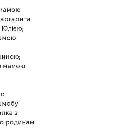
 мамою 
аргарита 
 Юлією;
амою 
риною;
з мамою 
о 
шмобу 
лка з 
о родинам 