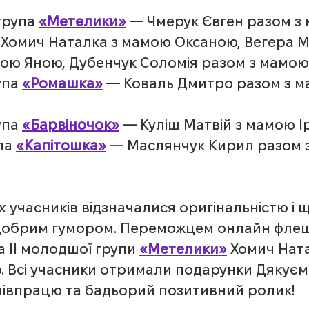
група 
«Метелики»
 — Чмерук Євген разом з
 Хомич Наталка з мамою Оксаною, Вегера М
ою Яною, Дубенчук Соломія разом з мамою
па 
«Ромашка»
 — Коваль Дмитро разом з м
па 
«Барвіночок»
 — Куліш Матвій з мамою І
па 
«Капітошка»
 — Маслянчук Кирил разом 
х учасників відзначалися оригінальністю і щ
 добрим гумором. Переможцем онлайн фле
 ІІ молодшої групи 
«Метелики»
 Хомич Ната
 Всі учасники отримали подарунки Дякуєм
співпрацю та бадьорий позитивний ролик!