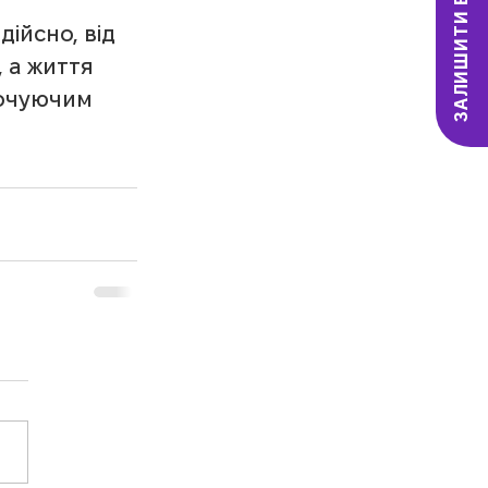
ЗАЛИШИТИ ВІДГУК
ійсно, від 
 а життя 
точуючим 