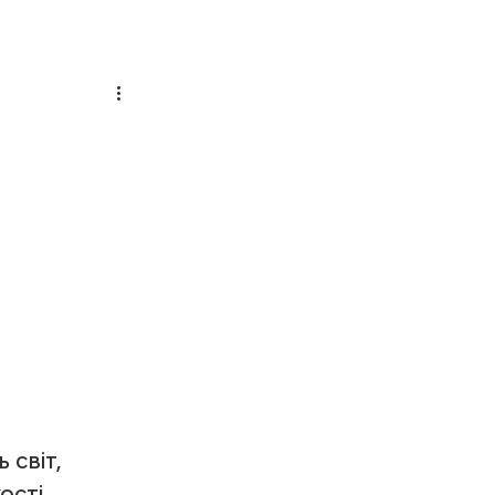
ам
Батькам
Прозорість
й
світ, 
сті, 