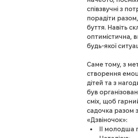
співзвучні з по
порадіти разом,
буття. Навіть с
оптимістична, в
будь-якої ситуа
Саме тому, з ме
створення емоц
дітей та з нагод
був організова
сміх, щоб гарни
садочка разом з
«Дзвіночок»:
ІІ молодша 