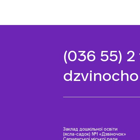
(036 55) 2
dzvinocho
Заклад дошкільної освіти
(ясла-садок) №1 «Дзвіночок»
Сарненської міської ради