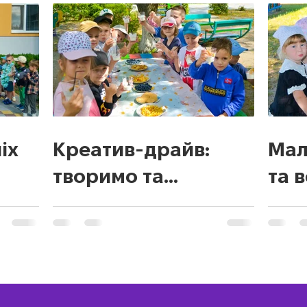
іх
Креатив-драйв:
Мал
творимо та
та 
вигадуємо!