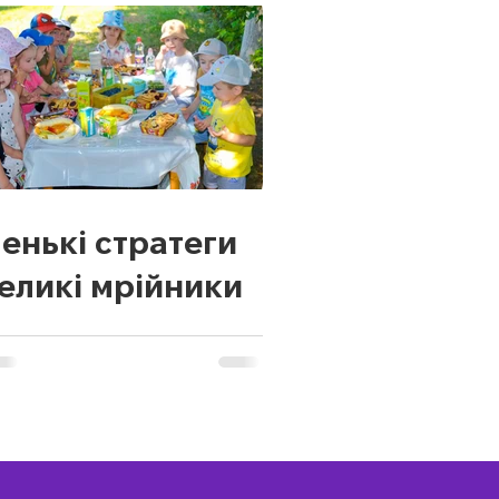
енькі стратеги
великі мрійники