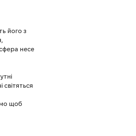
ь його з 
, 
осфера несе 
утні 
 світяться 
ємо щоб 