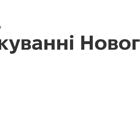
Новини
Про нас
Педагог
в
ікуванні Ново