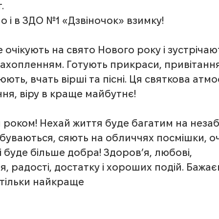
.
о і в ЗДО №1 «Дзвіночок» взимку!
 очікують на свято Нового року і зустрічают
ахопленням. Готують прикраси, привітання
ють, вчать вірші та пісні. Ця святкова атм
ння, віру в краще майбутнє!
 роком! Нехай життя буде багатим на незаб
збуваються, сяють на обличчях посмішки, очі
і буде більше добра! Здоров’я, любові, 
, радості, достатку і хороших подій. Бажа
 тільки найкраще