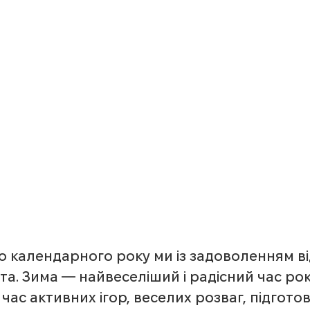
о календарного року ми із задоволенням в
ята. Зима — найвеселіший і радісний час року
час активних ігор, веселих розваг, підготов