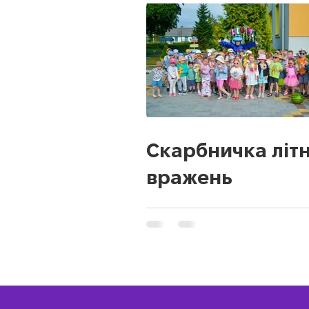
Скарбничка літн
вражень