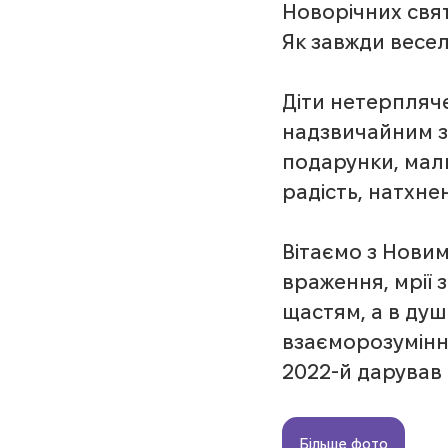
Новорічних свят
Як завжди весел
Діти нетерпляче
надзвичайним з
подарунки, малю
радість, натхне
Вітаємо з Новим
враження, мрії 
щастям, а в душ
взаєморозуміння
2022-й дарував
Більше фото