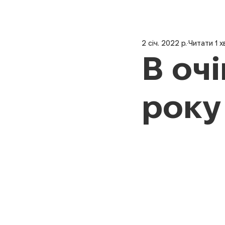
2 січ. 2022 р.
Читати 1 х
В оч
року