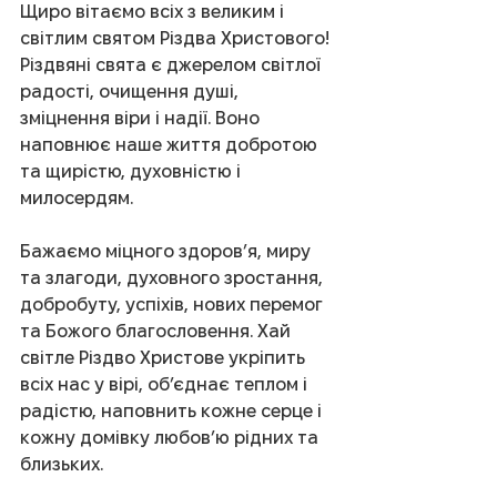
Щиро вітаємо всіх з великим і 
світлим святом Різдва Христового! 
Різдвяні свята є джерелом світлої 
радості, очищення душі, 
зміцнення віри і надії. Воно 
наповнює наше життя добротою 
та щирістю, духовністю і 
милосердям. 
Бажаємо міцного здоров’я, миру 
та злагоди, духовного зростання, 
добробуту, успіхів, нових перемог 
та Божого благословення. Хай 
світле Різдво Христове укріпить 
всіх нас у вірі, об’єднає теплом і 
радістю, наповнить кожне серце і 
кожну домівку любов’ю рідних та 
близьких.                                                    