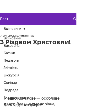
Пост
Всі новини
7 січ. 2022 р.
Читати 1 хв
Всі новини
З Різдвом Христовим!
Вихованці
Батьки
Педагоги
Звітність
Екскурсія
Семінар
Педрада
Тиждень права
Різдво Христове — особливе 
свято. Все у ньому чарівне, 
День відкритих дверей