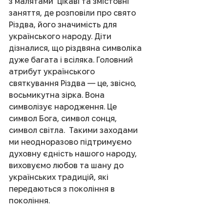
з малятами  цікаві та змістовні 
заняття, де розповіли про свято 
Різдва, його значимість для 
українського народу. Діти 
дізналися, що різдвяна символіка 
дуже багата і всіляка. Головний 
атрибут українського 
святкування Різдва — це, звісно, 
восьмикутна зірка. Вона 
символізує народження. Це 
символ Бога, символ сонця, 
символ світла.  Такими заходами 
ми неодноразово підтримуємо 
духовну єдність нашого народу, 
виховуємо любов та шану до 
українських традицій, які 
передаються з покоління в 
покоління.