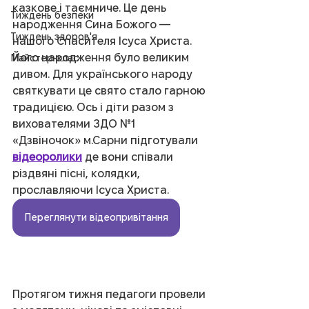
казкове і таємниче. Це день 
Тиждень безпеки
народження Сина Божого — 
Тиждень здоров'я
нашого Спасителя Ісуса Христа. 
Його народження було великим 
Майстер-клас
дивом. Для українського народу 
святкувати це свято стало гарною 
традицією. Ось і діти разом з 
вихователями ЗДО №1 
«Дзвіночок» м.Сарни підготували 
відеоролики
 де вони співали 
різдвяні пісні, колядки, 
прославляючи Ісуса Христа. 
Переглянути відеопривітання
Протягом тижня педагоги провели 