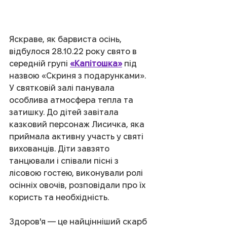
Яскраве, як барвиста осінь, 
відбулося 28.10.22 року свято в 
середній групі 
«Капітошка»
 під 
назвою «Скриня з подарунками». 
У святковій залі панувала 
особлива атмосфера тепла та 
затишку. До дітей завітала 
казковий персонаж Лисичка, яка 
приймала активну участь у святі 
вихованців. Діти завзято 
танцювали і співали пісні з 
лісовою гостею, виконували ролі 
осінніх овочів, розповідали про їх 
користь та необхідність.
Здоров'я — це найцінніший скарб 