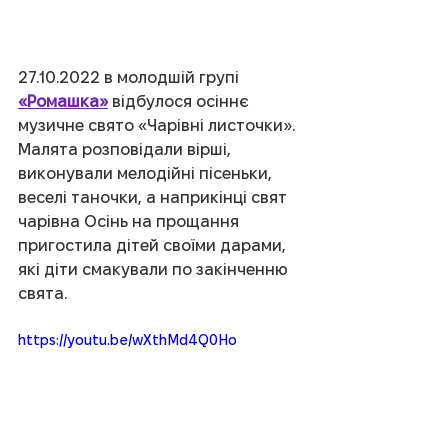
27.10.2022 в молодшій групі 
«Ромашка»
 відбулося осіннє 
музичне свято «Чарівні листочки». 
Малята розповідали вірші, 
виконували мелодійні пісеньки, 
веселі таночки, а наприкінці свят 
чарівна Осінь на прощання 
пригостила дітей своїми дарами, 
які діти смакували по закінченню 
свята. 
https://youtu.be/wXthMd4Q0Ho