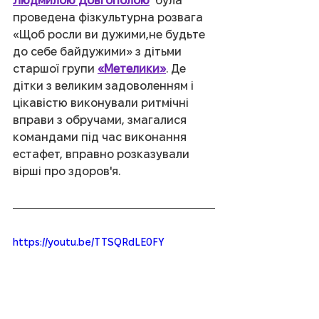
Людмилою Довгополою
  була 
проведена фізкультурна розвага 
«Щоб росли ви дужими,не будьте 
до себе байдужими» з дітьми 
старшої групи 
«Метелики»
. Де 
дітки з великим задоволенням і 
цікавістю виконували ритмічні 
вправи з обручами, змагалися 
командами під час виконання 
естафет, вправно розказували 
вірші про здоров'я.
https://youtu.be/TTSQRdLE0FY