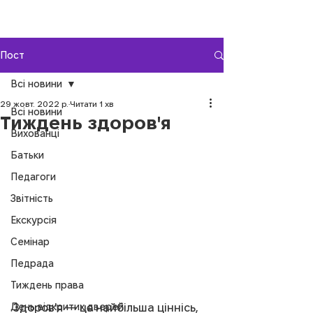
Пост
Всі новини
29 жовт. 2022 р.
Читати 1 хв
Всі новини
Тиждень здоров'я
Вихованці
Батьки
Педагоги
Звітність
Екскурсія
Семінар
Педрада
Тиждень права
День відкритих дверей
Здоров'я — це найбільша ціннісь, 