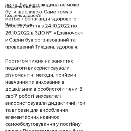
це те, без чого людина не може 
Тиждень безпеки
бути щасливою. Саме тому з 
Тиждень здоров'я
метою пропаганди здорового 
Майстер-клас
способу життя з 24.10.2022 по 
26.10.2022 в ЗДО №1 «Дзвіночок» 
м.Сарни був організований та 
проведений Тиждень здоров’я.
Протягом тижня на заняттях 
педагоги використовували 
різноманітні методи, прийоми 
навчання та виховання в 
дошкільників особистої гігієни. В 
своїй роботі вихователі 
використовували дидактичні ігри 
та вправи для вироблення 
елементарних навичок 
самообслуговування у постійну 