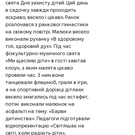
свята Дня захисту дітей. Цей день 
в садочку завжди проходить 
яскраво, весело і цікаво. Ранок 
розпочався з ранкової гімнастики 
на свіжому повітрі. Малюки весело 
виконали руханку «В здоровому 
тілі, здоровий дух». Під час 
фізкультурно-музичного свята 
«Ми щасливі діти» в гості завітав 
клоун, з яким малята цікаво 
провели час. З ним вони 
танцювали флешмоб, грали в ігри, 
а на спортивній доріжці дітлахи 
весело змагались під час естафет, 
потім  виконали малюнок на 
асфальті на тему: «Барви 
дитинства». Педагоги підготували 
відеопрезентацію «Світлішає на 
світі, коли радіють діти», 