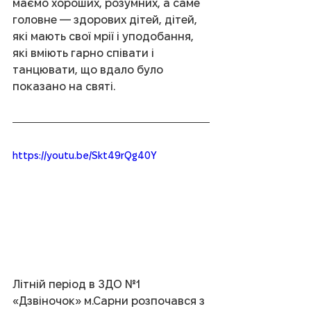
маємо хороших, розумних, а саме 
головне — здорових дітей, дітей, 
які мають свої мрії і уподобання, 
які вміють гарно співати і 
танцювати, що вдало було 
показано на святі.
https://youtu.be/Skt49rQg40Y
Літній період в ЗДО №1 
«Дзвіночок» м.Сарни розпочався з 