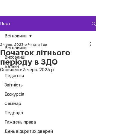
Пост
Всі новини
2 черв. 2023 р.
Читати 1 хв
Всі новини
Початок літнього
Вихованці
періоду в ЗДО
Батьки
Оновлено:
3 черв. 2023 р.
Педагоги
Звітність
Екскурсія
Семінар
Педрада
Тиждень права
День відкритих дверей