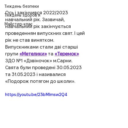
Тиждень безпеки
Ось і закінчився 2022/2023 
Тиждень здоров'я
навчальний рік. Зазвичай, 
Майстер-клас
навчальний рік закінчується 
проведенням випускних свят. І цей 
рік не став винятком. 
Випускниками стали дві старші 
групи 
«Метелики»
 та 
«Теремок»
ЗДО №1 «Дзвіночок» м.Сарни. 
Свята були проведені 30.05.2023 
та 31.05.2023 і називалися 
«Подорож потягом до школи». 
https://youtu.be/23bMImsw2Q4