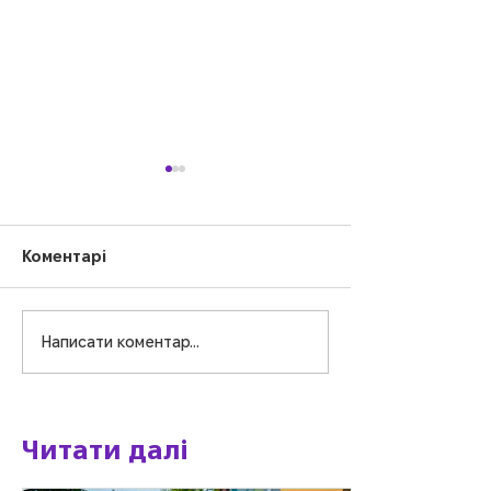
Коментарі
Написати коментар...
Креатив-драйв:
Маленькі стра
творимо та
великі мрійни
вигадуємо!
Читати далі