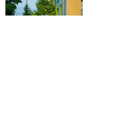
Скарбничка літніх вражень