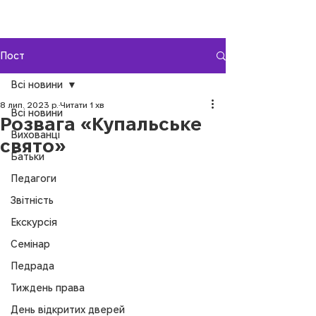
Пост
Всі новини
8 лип. 2023 р.
Читати 1 хв
Всі новини
Розвага «Купальське
Вихованці
свято»
Батьки
Педагоги
Звітність
Екскурсія
Семінар
Педрада
Тиждень права
День відкритих дверей