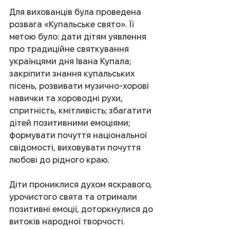
Для вихованців була проведена 
розвага «Купальське свято». Її 
метою було: дати дітям уявлення 
про традиційне святкування 
українцями дня Івана Купала; 
закріпити знання купальських 
пісень, розвивати музично-хорові 
навички та хороводні рухи, 
спритність, кмітливість; збагатити 
дітей позитивними емоціями; 
формувати почуття національної 
свідомості, виховувати почуття 
любові до рідного краю.
Діти прониклися духом яскравого, 
урочистого свята та отримали 
позитивні емоції, доторкнулися до 
витоків народної творчості.