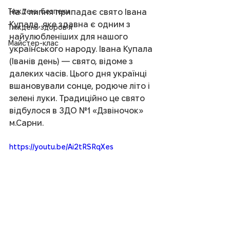
Тиждень безпеки
На 7 липня припадає свято Івана 
Купала, яке здавна є одним з 
Тиждень здоров'я
найулюбленіших для нашого 
Майстер-клас
українського народу. Івана Купала 
(Іванів день) — свято, відоме з 
далеких часів. Цього дня українці 
вшановували сонце, родюче літо і 
зелені луки. Традиційно це свято 
відбулося в ЗДО №1 «Дзвіночок» 
м.Сарни. 
https://youtu.be/Ai2tRSRqXes