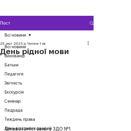
Пост
Всі новини
25 лют. 2023 р.
Читати 1 хв
Всі новини
День рідної мови
Вихованці
Батьки
Педагоги
Звітність
Екскурсія
Семінар
Педрада
Тиждень права
День відкритих дверей
Цікаво і змістовно у ЗДО №1 