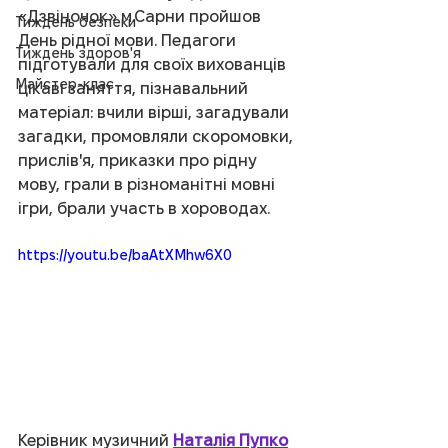
«Дзвіночок» м.Сарни пройшов 
Тиждень безпеки
День рідної мови. Педагоги 
Тиждень здоров'я
підготували для своїх вихованців 
Майстер-клас
цікаві заняття, пізнавальний 
матеріал: вчили вірші, загадували 
загадки, промовляли скоромовки, 
прислів'я, приказки про рідну 
мову, грали в різноманітні мовні 
ігри, брали участь в хороводах.
https://youtu.be/baAtXMhw6X0
Керівник музичний 
Наталія Пупко