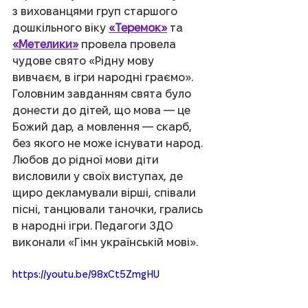
з вихованцями груп старшого 
дошкільного віку 
«Теремок»
 та 
«Метелики»
 провела провела 
чудове свято «Рідну мову 
вивчаєм, в ігри народні граємо». 
Головним завданням свята було 
донести до дітей, що мова — це 
Божий дар, а мовлення — скарб, 
без якого не може існувати народ. 
Любов до рідної мови діти 
висловили у своїх виступах, де 
щиро декламували вірші, співали 
пісні, танцювали таночки, грались 
в народні ігри. Педагоги ЗДО 
виконали «Гімн українській мові».
https://youtu.be/98xCt5ZmgHU