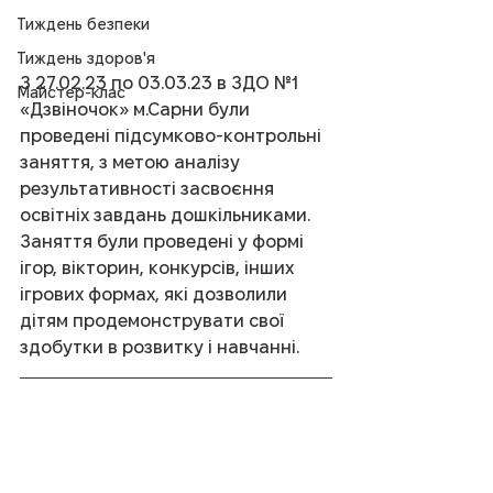
Тиждень безпеки
Тиждень здоров'я
З 27.02.23 по 03.03.23 в ЗДО №1 
Майстер-клас
«Дзвіночок» м.Сарни були 
проведені підсумково-контрольні 
заняття, з метою аналізу 
результативності засвоєння 
освітніх завдань дошкільниками. 
Заняття були проведені у формі 
ігор, вікторин, конкурсів, інших 
ігрових формах, які дозволили 
дітям продемонструвати свої 
здобутки в розвитку і навчанні.