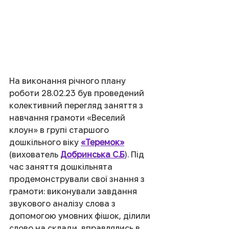
На виконання річного плану 
роботи 28.02.23 був проведений 
колективний перегляд заняття з 
навчання грамоти «Веселий 
клоун» в групі старшого 
дошкільного віку 
«Теремок»
(вихователь 
Добринська С.Б
). Під 
час заняття дошкільнята 
продемонстрували свої знання з 
грамоти: виконували завдання 
звукового аналізу слова з 
допомогою умовних фішок, ділили 
слово на склади, вправлялись в 