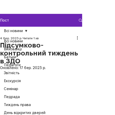
Пост
Всі новини
4 бер. 2023 р.
Читати 1 хв
Всі новини
Підсумково-
Вихованці
контрольний тиждень
Батьки
в ЗДО
Педагоги
Оновлено:
17 бер. 2023 р.
Звітність
Екскурсія
Семінар
Педрада
Тиждень права
День відкритих дверей