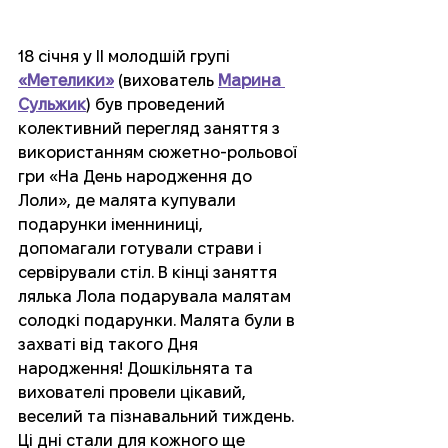
18 січня у ІІ молодшій групі 
«Метелики»
 (вихователь 
Марина 
Сульжик
) був проведений 
колективний перегляд заняття з 
використанням сюжетно-рольової 
гри «На День народження до 
Лоли», де малята купували 
подарунки іменниниці, 
допомагали готували страви і 
сервірували стіл. В кінці заняття 
лялька Лола подарувала малятам 
солодкі подарунки. Малята були в 
захваті від такого Дня 
народження! Дошкільнята та 
вихователі провели цікавий, 
веселий та пізнавальний тиждень. 
Ці дні стали для кожного ще 