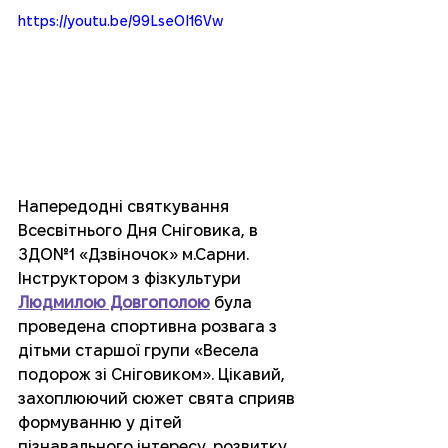
https://youtu.be/99LseOI16Vw
Напередодні святкування 
Всесвітнього Дня Сніговика, в 
ЗДО№1 «Дзвіночок» м.Сарни. 
Інструктором з фізкультури 
Людмилою Довгополою
 була 
проведена спортивна розвага з 
дітьми старшої групи «Весела 
подорож зі Сніговиком». Цікавий, 
захоплюючий сюжет свята сприяв 
формуванню у дітей 
пізнавального інтересу, розвитку 