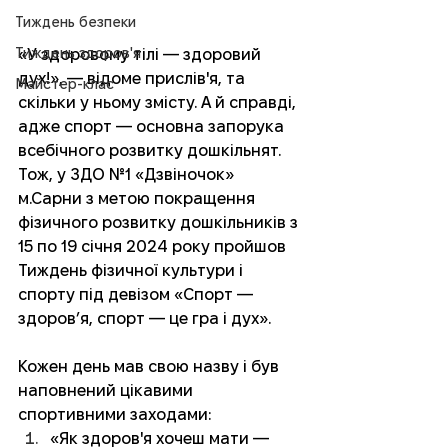
Тиждень безпеки
Тиждень здоров'я
«У здоровому тілі — здоровий 
дух!», — відоме прислів'я, та 
Майстер-клас
скільки у ньому змісту. А й справді, 
адже спорт — основна запорука 
всебічного розвитку дошкільнят. 
Тож, у ЗДО №1 «Дзвіночок» 
м.Сарни з метою покращення 
фізичного розвитку дошкільників з 
15 по 19 січня 2024 року пройшов 
Тиждень фізичної культури і 
спорту під девізом «Спорт — 
здоров’я, спорт — це гра і дух». 
Кожен день мав свою назву і був 
наповнений цікавими 
спортивними заходами:
«Як здоров'я хочеш мати — 