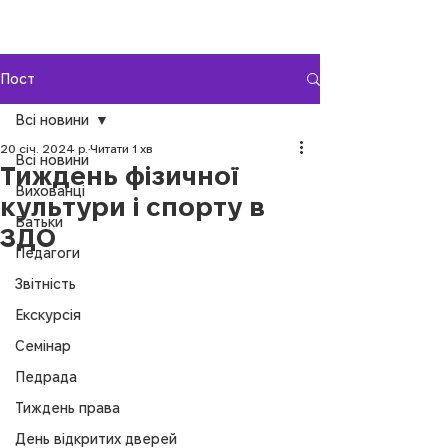
Пост
Всі новини
20 січ. 2024 р.
Читати 1 хв
Всі новини
Тиждень фізичної
Вихованці
культури і спорту в
Батьки
ЗДО
Педагоги
Звітність
Екскурсія
Семінар
Педрада
Тиждень права
День відкритих дверей