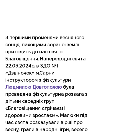
З першими променями весняного 
сонця, пахощами зораної землі 
приходить до нас свято 
Благовіщення. Напередодні свята 
22.03.2024р. в ЗДО №1 
«Дзвіночок» м.Сарни 
інструктором з фізкультури 
Людмилою Довгополою
 була 
проведена фізкультурна розвага з 
дітьми середніх груп 
«Благовіщення стрічаєм і 
здоровими зростаєм». Малюки під 
час свята розказували вірші про 
весну, грали в народні ігри, весело 