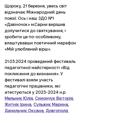
Щороку, 21 березня, увесь світ 
відзначає Міжнародний день 
поезії. Ось і наш ЗДО №1 
«Дзвіночок» м.Сарни вирішив 
долучитися до святкування, і 
зробити це по-особливому, 
влаштувавши поетичний марафон 
«Мій улюблений вірш». 
21.03.2024 проведений фестиваль 
педагогічної майстерності «Від 
покликання до визнання». У 
фестивалі взяли участь 
педагогічні працівники, які 
атестуються у 2023-2024 н.р. 
Мельник Юлія
, 
Симончук Вікторія
, 
Житнік Ірина
, 
Сульжик Марина
, 
Данильчик Оксана
, 
Довгопола 