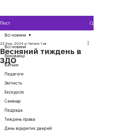
Пост
Всі новини
23 бер. 2024 р.
Читати 1 хв
Всі новини
Весняний тиждень в
Вихованці
ЗДО
Батьки
Педагоги
Звітність
Екскурсія
Семінар
Педрада
Тиждень права
День відкритих дверей