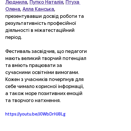
Людмила
, 
Пупко Наталія
, 
Птуха 
Олена
, 
Алла Канська
, 
презентувавши досвід роботи та 
результативність професійної 
діяльності в міжатестаційний 
період. 
Фестиваль засвідчив, що педагоги 
мають великий творчий потенціал 
та вміють працювати за 
сучасними освітніми вимогами. 
Кожен з учасників почерпнув для 
себе чимало корисної інформації, 
а також море позитивних емоцій 
та творчого натхнення. 
https://youtu.be/J0WbDrHJ8Lg