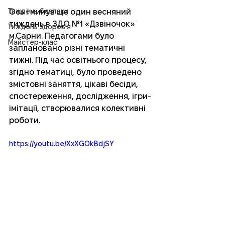
Тиждень безпеки
Ось і минув ще один весняний 
тиждень в ЗДО №1 «Дзвіночок» 
Тиждень здоров'я
м.Сарни. Педагогами було 
Майстер-клас
заплановано різні тематичні 
тижні. Під час освітнього процесу, 
згідно тематиці, було проведено 
змістовні заняття, цікаві бесіди, 
спостереження, дослідження, ігри-
імітації, створювалися колективні 
роботи. 
https://youtu.be/XxXGOkBdjSY