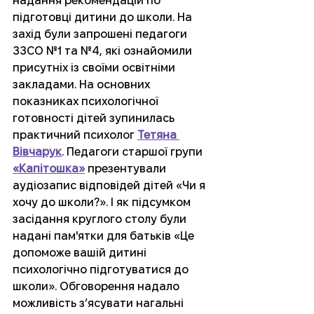
надання рекомендацій по 
підготовці дитини до школи. На 
захід були запрошені педагоги 
ЗЗСО №1 та №4, які ознайомили 
присутніх із своїми освітніми 
закладами. На основних 
показниках психологічної 
готовності дітей зупинилась 
практичний психолог 
Тетяна 
Вівчарук
. Педагоги старшої групи 
«Капітошка»
 презентували 
аудіозапис відповідей дітей «Чи я 
хочу до школи?». І як підсумком 
засідання круглого столу були 
надані пам'ятки для батьків «Це 
допоможе вашій дитині 
психологічно підготуватися до 
школи». Обговорення надало 
можливість з’ясувати нагальні 