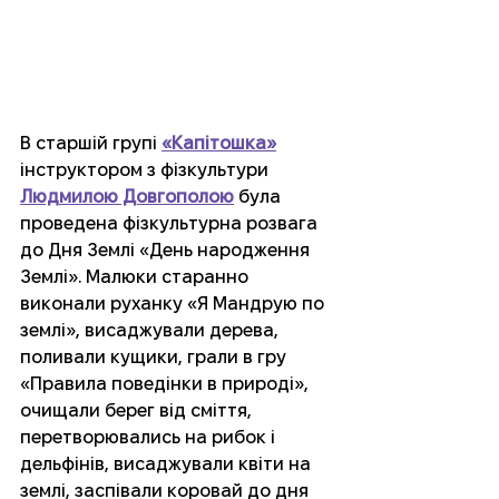
В старшій групі 
«Капітошка»
інструктором з фізкультури 
Людмилою Довгополою
 була 
проведена фізкультурна розвага 
до Дня Землі «День народження 
Землі». Малюки старанно 
виконали руханку «Я Мандрую по 
землі», висаджували дерева, 
поливали кущики, грали в гру 
«Правила поведінки в природі», 
очищали берег від сміття, 
перетворювались на рибок і 
дельфінів, висаджували квіти на 
землі, заспівали коровай до дня 