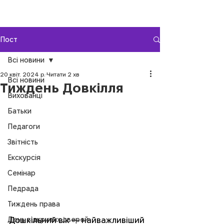
Пост
Всі новини
20 квіт. 2024 р.
Читати 2 хв
Всі новини
Тиждень Довкілля
Вихованці
Батьки
Педагоги
Звітність
Екскурсія
Семінар
Педрада
Тиждень права
День відкритих дверей
Дошкільний вік — найважливіший 