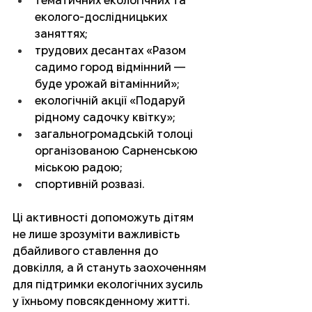
тематичних екологічних та 
еколого-дослідницьких 
заняттях;
трудових десантах «Разом 
садимо город відмінний — 
буде урожай вітамінний»;
екологічній акції «Подаруй 
рідному садочку квітку»;
загальногромадській толоці 
організованою Сарненською 
міською радою;
спортивній розвазі.
Ці активності допоможуть дітям 
не лише зрозуміти важливість 
дбайливого ставлення до 
довкілля, а й стануть заохоченням 
для підтримки екологічних зусиль 
у їхньому повсякденному житті. 