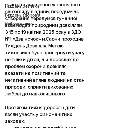
етап у становленні екологічного 
Тиждень безпеки
світогляду людини, передбачає 
Тиждень здоров'я
створення передумов гуманної 
Майстер-клас
взаємодії з природним довкіллям. 
З 15 по 19 квітня 2023 року в ЗДО 
№1 «Дзвіночок» м.Сарни проходив 
Тиждень Довкілля. Метою 
тижневика було привернути увагу 
не тільки дітей, а й дорослих до 
проблем охорони довкілля, 
вказати на позитивний та 
негативний вплив людини на стан 
природи, сприяти вихованню 
любові до навколишнього. 
Протягом тижня дорослі і діти 
взяли участь у різноманітних 
заходах: 