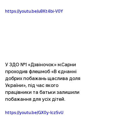
https://youtu.be/u8Kt4bi-V0Y
У ЗДО №1 «Дзвіночок» м.Сарни 
проходив флешмоб «В єднанні 
добрих побажань щаслива доля 
України», під час якого 
працівники та батьки залишили 
побажання для усіх дітей. 
https://youtu.be/GX0y-lczSvU