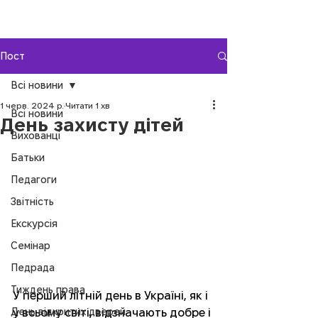
Пост
Всі новини
1 черв. 2024 р.
Читати 1 хв
Всі новини
День захисту дітей
Вихованці
Батьки
Педагоги
Звітність
Екскурсія
Семінар
Педрада
Тиждень права
У перший літній день в Україні, як і 
День відкритих дверей
у всьому світі, відзначають добре і 