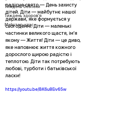
радісне свято — День захисту 
Тиждень безпеки
дітей. Діти — майбутнє нашої 
Тиждень здоров'я
держави, яке формується у 
Майстер-клас
сьогоденні. Діти — маленькі 
частинки великого щастя, ім’я 
якому — Життя! Діти — це диво, 
яке наповнює життя кожного 
дорослого щирою радістю і 
теплотою. Діти так потребують 
любові, турботи і батьківської 
ласки! 
https://youtu.be/BK6u8Eiv65w