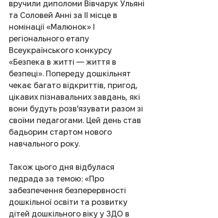
вручили диполоми Вівчарук Ульяні 
та Соловей Анні за ІІ місце в 
номінації «Малюнок» І 
регіонального етапу 
Всеукраїнського конкурсу 
«Безпека в житті — життя в 
безпеці». Попереду дошкільнят 
чекає багато відкриттів, пригод, 
цікавих пізнавальних завдань, які 
вони будуть розв'язувати разом зі 
своїми педагогами. Цей день став 
бадьорим стартом нового 
навчального року.
Також цього дня відбулася 
педрада за темою: «Про 
забезпечення безперервності 
дошкільної освіти та розвитку 
дітей дошкільного віку у ЗДО в 