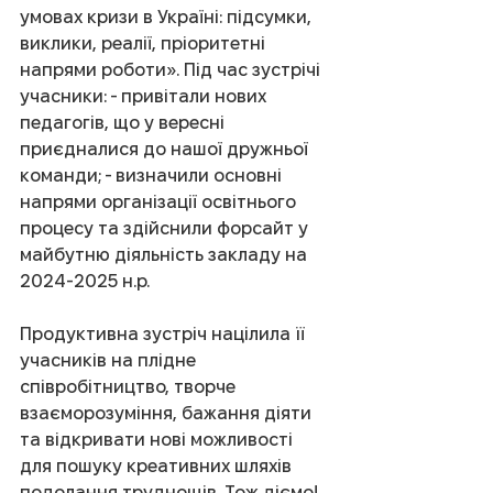
умовах кризи в Україні: підсумки, 
виклики, реалії, пріоритетні 
напрями роботи». Під час зустрічі 
учасники: - привітали нових 
педагогів, що у вересні 
приєдналися до нашої дружньої 
команди; - визначили основні 
напрями організації освітнього 
процесу та здійснили форсайт у 
майбутню діяльність закладу на 
2024-2025 н.р.
Продуктивна зустріч націлила її 
учасників на плідне 
співробітництво, творче 
взаєморозуміння, бажання діяти 
та відкривати нові можливості 
для пошуку креативних шляхів 
подолання труднощів. Тож діємо!