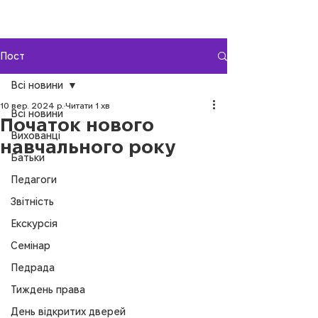
Пост
Всі новини
10 вер. 2024 р.
Читати 1 хв
Всі новини
Початок нового
Вихованці
навчального року
Батьки
Педагоги
Звітність
Екскурсія
Семінар
Педрада
Тиждень права
День відкритих дверей