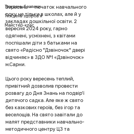
Тиждень безпеки
Вересень — початок навчального 
року не тільки в школах, але й у 
Тиждень здоров'я
закладах дошкільної освіти. 2 
Майстер-клас
вересня 2024 року, гарно 
одягнені, усміхнені, з квітами 
поспішали діти з батьками на 
свято «Радісно "Дзвіночок" двері 
відчиняє» в ЗДО №1 «Дзвіночок» 
м.Сарни.
Цього року вересень теплий, 
привітний дозволив провести 
розвагу до Дня Знань на подвір’ї 
дитячого садка. Але яке ж свято 
без казкових героїв, без ігор та 
веселощів. На свято завітали до 
малят представники навчально-
методичного центру ЦЗ та 