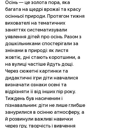
Осінь — це золота пора, яка 
багата на щедрі врожаї та красу 
осінньої природи. Протягом тижня 
вихователі на тематичних 
заняттях систематизували 
уявлення дітей про осінь. Разом з 
дошкільниками спостерігали за 
змінами в природі: як листя 
жовтіє, дні стають коротшими, а 
на вулиці частіше йдуть дощі. 
Через сюжетні картинки та 
дидактичні ігри діти навчалися 
визначати ознаки осені та 
відрізняти її від інших пір року. 
Тиждень був насиченим і 
пізнавальним: діти не лише глибше 
занурилися в осінню атмосферу, а 
й розвинули важливі навички 
через гру, творчість і вивчення 