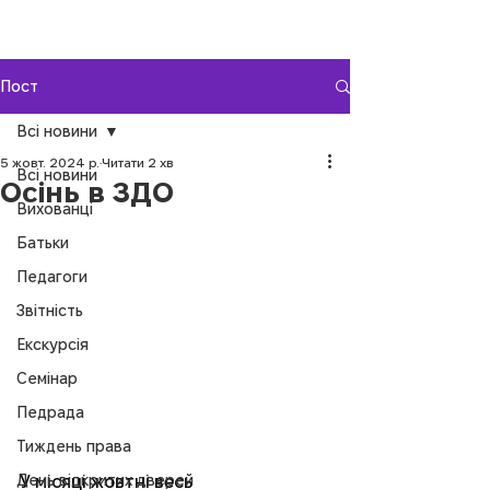
Пост
Всі новини
5 жовт. 2024 р.
Читати 2 хв
Всі новини
Осінь в ЗДО
Вихованці
Батьки
Педагоги
Звітність
Екскурсія
Семінар
Педрада
Тиждень права
День відкритих дверей
У місяці жовтні весь 