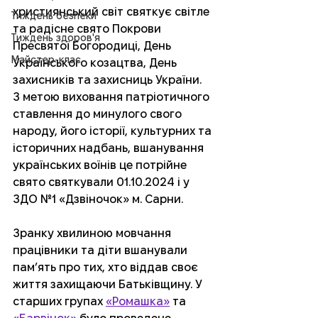
християнський світ святкує світле 
Тиждень безпеки
та радісне свято Покрови 
Тиждень здоров'я
Пресвятої Богородиці, День 
Майстер-клас
Українського козацтва, День 
захисників та захисниць України.  
З метою виховання патріотичного 
ставлення до минулого свого 
народу, його історії, культурних та 
історичних надбань, вшанування 
українських воїнів це потрійне 
свято святкували 01.10.2024 і у 
ЗДО №1 «Дзвіночок» м. Сарни. 
Зранку хвилиною мовчання 
працівники та діти вшанували 
пам’ять про тих, хто віддав своє 
життя захищаючи Батьківщину. У 
старших групах 
«Ромашка»
 та 