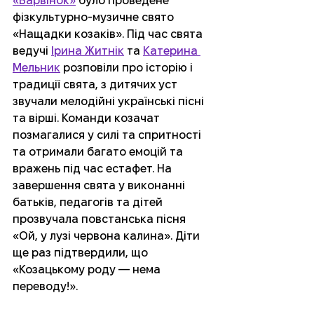
«Барвінок»
 було проведене 
фізкультурно-музичне свято 
«Нащадки козаків». Під час свята 
ведучі 
Ірина Житнік
 та 
Катерина 
Мельник
 розповіли про історію і 
традиції свята, з дитячих уст 
звучали мелодійні українські пісні 
та вірші. Команди козачат 
позмагалися у силі та спритності 
та отримали багато емоцій та 
вражень під час естафет. На 
завершення свята у виконанні 
батьків, педагогів та дітей 
прозвучала повстанська пісня 
«Ой, у лузі червона калина». Діти 
ще раз підтвердили, що 
«Козацькому роду — нема 
переводу!».