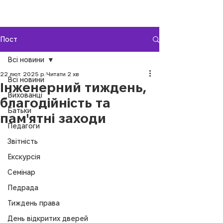
Пост
Всі новини
22 лют. 2025 р.
Читати 2 хв
Всі новини
Інженерний тиждень,
Вихованці
благодійність та
Батьки
пам'ятні заходи
Педагоги
Звітність
Екскурсія
Семінар
Педрада
Тиждень права
День відкритих дверей