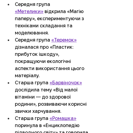
Середня група 
«Метелики»
 відкрила «Магію 
паперу», експериментуючи з 
техніками складання та 
моделювання. 
Середня група 
«Теремок»
дізналася про «Пластик: 
прибуток ішкоду», 
покращуючи екологічні 
аспекти використання цього 
матеріалу. 
Старша група 
«Барвіночок»
дослідила тему «Від малої 
вітаміни — до здорової 
родини», розвиваючи корисні 
звички харчування. 
Старша група 
«Ромашка»
поринула в «Енциклопедію 
підводного світу» та говорила 