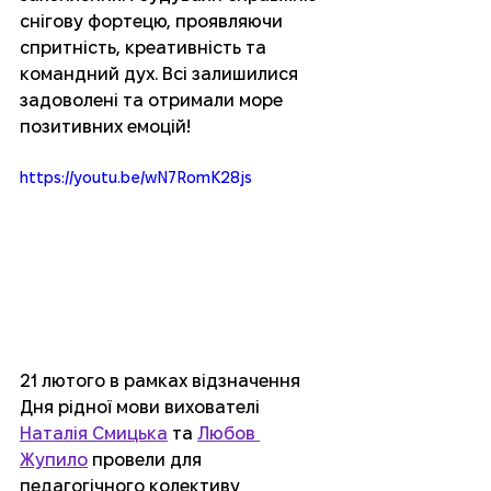
снігову фортецю, проявляючи 
спритність, креативність та 
командний дух. Всі залишилися 
задоволені та отримали море 
позитивних емоцій!
https://youtu.be/wN7RomK28js
21 лютого в рамках відзначення 
Дня рідної мови вихователі 
Наталія Смицька
 та 
Любов 
Жупило
 провели для 
педагогічного колективу 