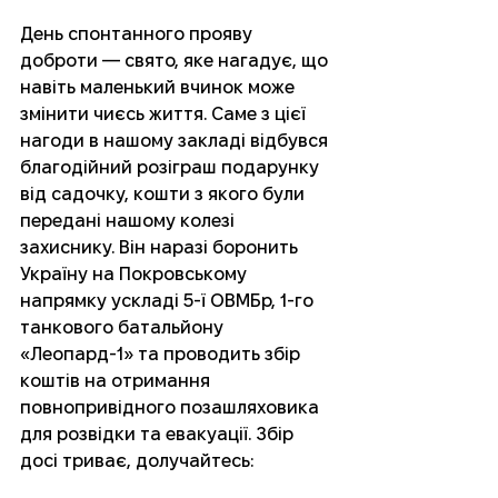
День спонтанного прояву 
доброти — свято, яке нагадує, що 
навіть маленький вчинок може 
змінити чиєсь життя. Саме з цієї 
нагоди в нашому закладі відбувся 
благодійний розіграш подарунку 
від садочку, кошти з якого були 
передані нашому колезі 
захиснику. Він наразі боронить 
Україну на Покровському 
напрямку ускладі 5-ї ОВМБр, 1-го 
танкового батальйону 
«Леопард-1» та проводить збір 
коштів на отримання 
повнопривідного позашляховика
для розвідки та евакуації. Збір 
досі триває, долучайтесь: