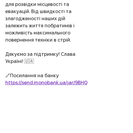
для розвідки місцевості та 
евакуацій. Від швидкості та 
злагодженості наших дій 
залежить життя побратимів і 
можливість максимального 
повернення техніки в стрій.
Дякуємо за підтримку! Слава 
Україні! 🇺🇦
🔗Посилання на банку
https://send.monobank.ua/jar/9BHQ
CAgEBD
💳Номер картки банки
4441 1111 2136 8405
Вихованці
Батьки
Педагоги