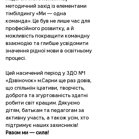
методичний захід із елементами 
тімбілдингу «Ми — одна 
команда». Це був не лише час для 
професійного розвитку, а й 
можливість покращити командну 
взаємодію та глибше усвідомити 
значення рідної мови в освітньому 
процесі.
Цей насичений період у ЗДО №1 
«Дзвіночок» м.Сарни ще раз довів, 
що спільніін іціативи, творчість, 
доброта та згуртованість здатні 
робити світ кращим. Дякуємо 
дітям, батькам та педагогам за 
активну участь, а також усім, хто 
підтримує наших захисників! 
Разом ми — сила!