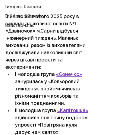
Тиждень безпеки
Тиждень здоров'я
З 24 по 28 лютого 2025 року в 
закладі дошкільної освіти №1 
Майстер-клас
«Дзвіночок» м.Сарни відбувся 
інженерний тиждень. Маленькі 
вихованці разом із вихователями 
досліджували навколишній світ 
через цікаві проєкти та 
експерименти:
І молодша група 
«Сонечко»
занурилась у «Кольоровий 
тиждень», знайомлячись із 
різноманіттям кольорів та 
їхніми поєднаннями. 
ІІ молодша група 
«Капітошка»
здійснила повітряну подорож 
упроекті «Повітряна куля 
дарує нам свято». 