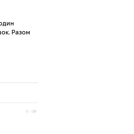
один 
ок. Разом 