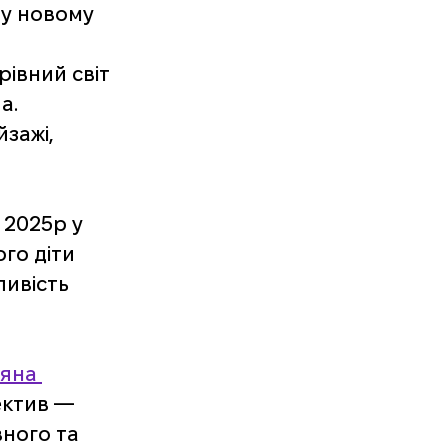
у новому 
рівний світ 
а. 
зажі, 
 2025р у 
го діти 
ивість 
яна 
ектив — 
ного та 