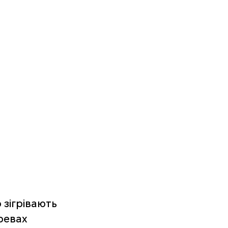
зігрівають 
ревах 