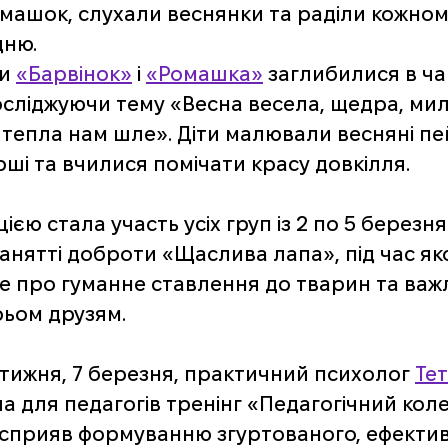
машок, слухали веснянки та раділи кожном
ню. 
и 
«Барвінок»
 і 
«Ромашка»
 заглибилися в ча
сліджуючи тему «Весна весела, щедра, мил
тепла нам шле». Діти малювали весняні пей
рші та вчилися помічати красу довкілля.
єю стала участь усіх груп із 2 по 5 березня
нятті доброти «Щаслива лапа», під час яко
е про гуманне ставлення до тварин та важл
ьом друзям.
тижня, 7 березня, практичний психолог 
Тет
а для педагогів тренінг «Педагогічний кол
 сприяв формуванню згуртованого, ефектив