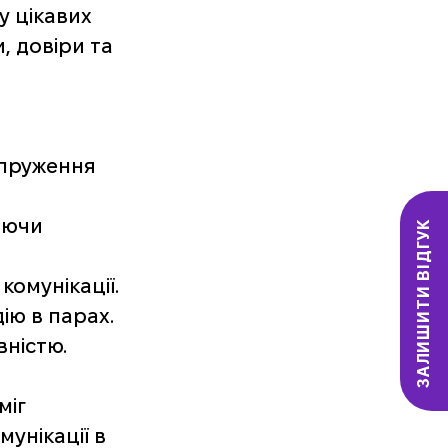
 цікавих 
 довіри та 
пруження 
аючи 
ЗАЛИШИТИ ВІДГУК
омунікації. 
ю в парах. 
вністю.
іг 
унікації в 