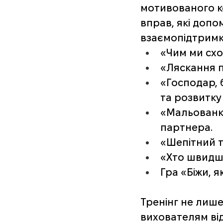
мотивованого ко
вправ, які допо
взаємопідтримк
«Чим ми схо
«Ляскання п
«Господар, 
та розвитку 
«Мальованки
партнера. 
«Шепітний т
«Хто швидше
Гра «Біжи, 
Тренінг не лише
вихователям від