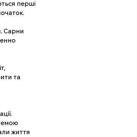
ться перші 
початок.
. Сарни 
енно 
т, 
ити та 
ції. 
темою 
али життя 