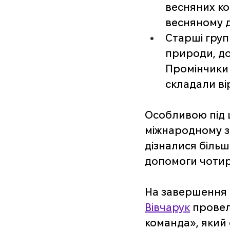
весняних ко
весняному д
Старші груп
природи, до
Промінчики 
складали ві
Особливою під ці
міжнародному за
дізналися більш
допомоги чотир
На завершення 
Вівчарук
 провел
команда», який