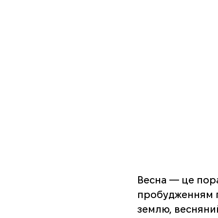
Весна — це пора
пробудженням п
землю, весняний