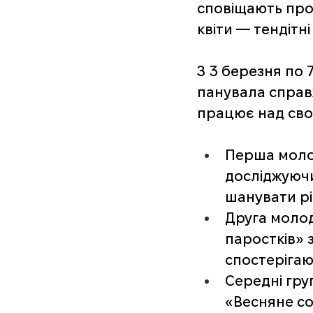
сповіщають про
квіти — тендітні
З 3 березня по 
панувала справ
працює над сво
Перша моло
досліджуючи
шанувати рі
Друга моло
паростків»
спостерігаю
Середні гру
«Весняне со