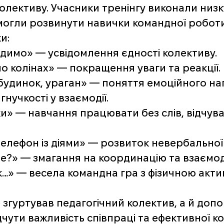
лективу. Учасники тренінгу виконали низку
могли розвинути навички командної роботи,
и: 
димо» — усвідомлення єдності колективу. 
о колінах» — покращення уваги та реакції. 
будинок, ураган» — поняття емоційного на
гнучкості у взаємодії. 
» — навчання працювати без слів, відчув
елефон із діями» — розвиток невербальної к
?» — змагання на координацію та взаємоді
як…» — весела командна гра з фізичною акти
 згуртував педагогічний колектив, а й допом
чути важливість співпраці та ефективної ком