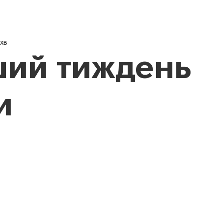
Новини
Про нас
Педагог
 хв
ий тиждень
и