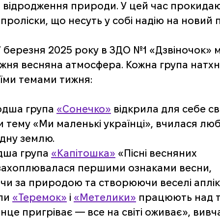
 відродження природи. У цей час прокидаю
 проліски, що несуть у собі надію на новий 
7 березня 2025 року в ЗДО №1 «Дзвіночок» м
жня весняна атмосфера. Кожна група натхн
їми темами тижня:
дша група 
«Сонечко»
 відкрила для себе сві
 тему «Ми маленькі українці», вчилася люб
дну землю. 
дша група 
«Капітошка»
 «Пісні весняних 
 захоплювалася першими ознаками весни, 
чи за природою та створюючи веселі апліка
пи 
«Теремок»
 і 
«Метелики»
 працюють над 
нце пригріває — все на світі оживає», вивч