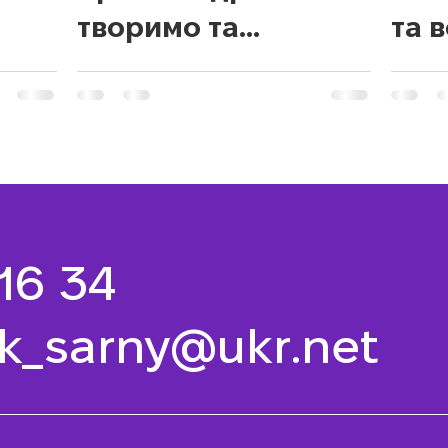
творимо та
та 
вигадуємо!
 16 34
k_sarny@ukr.net