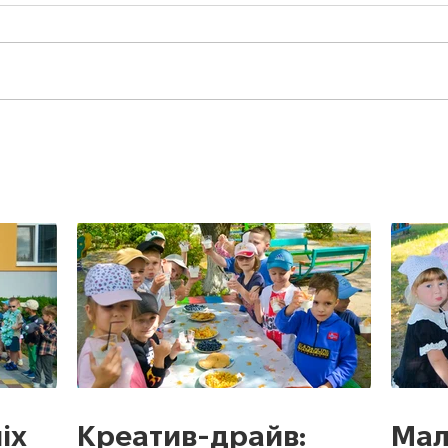
іх
Креатив-драйв:
Мал