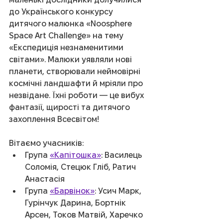
до Українського конкурсу 
дитячого малюнка «Noosphere 
Space Art Challenge» на тему 
«Експедиція незнаменитими 
світами». Малюки уявляли нові 
планети, створювали неймовірні 
космічні ландшафти й мріяли про 
незвідане. Їхні роботи — це вибух 
фантазії, щирості та дитячого 
захоплення Всесвітом!
Вітаємо учасників:
Група 
«Капітошка»
: Василець 
Соломія, Стецюк Гліб, Ратич 
Анастасія
Група 
«Барвінок»
: Усич Марк, 
Гурінчук Дарина, Бортнік 
Арсен, Токов Матвій, Харечко 