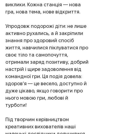
виклики. Кожна станція — нова 
гра, нова тема, нове відкриття.
Упродовж подорожі діти: не лише 
активно рухались, а й закріпили 
знання про здоровий спосіб 
життя, навчилися піклуватися про 
своє тіло та самопочуття, 
отримали заряд позитиву, добрий 
настрій і щире задоволення від 
командної гри. Ця подія довела: 
здоров’я — це весело, доступно й 
дуже цікаво, якщо говорити про 
нього мовою гри, любові й 
турботи!
Під творчим керівництвом 
креативних вихователів наші 
маленькі дослідники долучилися 