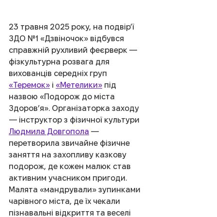
23 травня 2025 року, на подвір’ї 
ЗДО №1 «Дзвіночок» відбувся 
справжній рухливий феєрверк — 
фізкультурна розвага для 
вихованців середніх груп 
«Теремок»
 і 
«Метелики»
 під 
назвою «Подорож до міста 
Здоров’я». Організаторка заходу 
— інструктор з фізичної культури 
Людмила Довгопола
 — 
перетворила звичайне фізичне 
заняття на захопливу казкову 
подорож, де кожен малюк став 
активним учасником пригоди. 
Малята «мандрували» зупинками 
чарівного міста, де їх чекали 
пізнавальні відкриття та веселі 