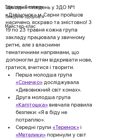
Тиждень безпеки
Ще один тиждень у ЗДО №1 
«Дзвіночок» м. Сарни пройшов 
Тиждень здоров'я
насичено, яскраво та змістовно! З 
Майстер-клас
19 по 23 травня кожна група 
закладу працювала у звичному 
ритмі, але з власними 
тематичними напрямами, що 
допомогли дітям відкривати нове, 
гратися, вчитися і творити.
Перша молодша група 
«Сонечко»
 досліджувала 
«Дивовижний світ комах».
Друга молодша група 
«Капітошка»
 вивчала правила 
безпеки: «Я в біду не 
потраплю».
Середні групи 
«Теремок»
 і 
«Метелики»
 поринули у світ 