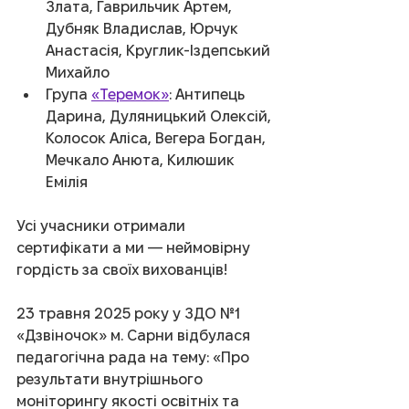
Злата, Гаврильчик Артем, 
Дубняк Владислав, Юрчук 
Анастасія, Круглик-Іздепський 
Михайло
Група 
«Теремок»
: Антипець 
Дарина, Дуляницький Олексій, 
Колосок Аліса, Вегера Богдан, 
Мечкало Анюта, Килюшик 
Емілія
Усі учасники отримали 
сертифікати а ми — неймовірну 
гордість за своїх вихованців!
23 травня 2025 року у ЗДО №1 
«Дзвіночок» м. Сарни відбулася 
педагогічна рада на тему: «Про 
результати внутрішнього 
моніторингу якості освітніх та 