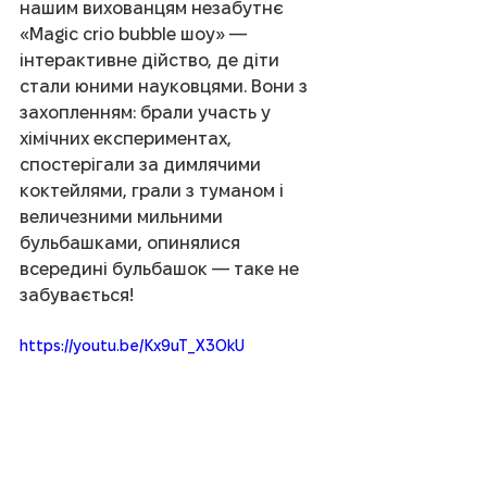
нашим вихованцям незабутнє 
«Magic crio bubble шоу» — 
інтерактивне дійство, де діти 
стали юними науковцями. Вони з 
захопленням: брали участь у 
хімічних експериментах, 
спостерігали за димлячими 
коктейлями, грали з туманом і 
величезними мильними 
бульбашками, опинялися 
всередині бульбашок — таке не 
забувається!
https://youtu.be/Kx9uT_X3OkU