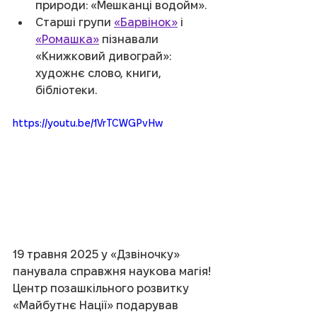
природи: «Мешканці водойм».
Старші групи 
«Барвінок»
 і 
«Ромашка»
 пізнавали 
«Книжковий дивограй»: 
художнє слово, книги, 
бібліотеки.
https://youtu.be/1VrTCWGPvHw
19 травня 2025 у «Дзвіночку» 
панувала справжня наукова магія!
Центр позашкільного розвитку 
«Майбутнє Нації» подарував 