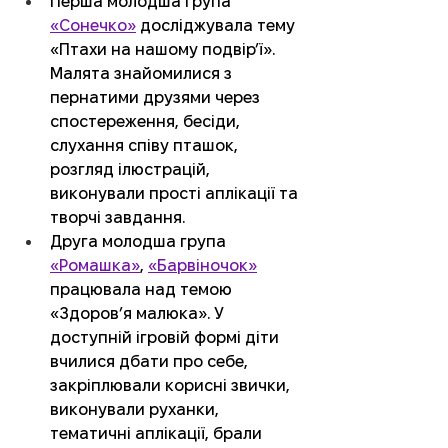
Перша молодша група 
«Сонечко»
 досліджувала тему 
«Птахи на нашому подвір’ї». 
Малята знайомилися з 
пернатими друзями через 
спостереження, бесіди, 
слухання співу пташок, 
розгляд ілюстрацій, 
виконували прості аплікації та 
творчі завдання.
Друга молодша група 
«Ромашка»
, 
«Барвіночок»
працювала над темою 
«Здоров’я малюка». У 
доступній ігровій формі діти 
вчилися дбати про себе, 
закріплювали корисні звички, 
виконували руханки, 
тематичні аплікації, брали 