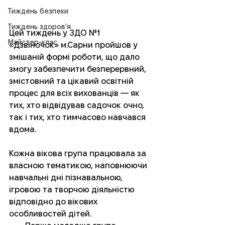
Тиждень безпеки
Тиждень здоров'я
Цей тиждень у ЗДО №1 
Майстер-клас
«Дзвіночок» м.Сарни пройшов у 
змішаній формі роботи, що дало 
змогу забезпечити безперервний, 
змістовний та цікавий освітній 
процес для всіх вихованців — як 
тих, хто відвідував садочок очно, 
так і тих, хто тимчасово навчався 
вдома.
Кожна вікова група працювала за 
власною тематикою, наповнюючи 
навчальні дні пізнавальною, 
ігровою та творчою діяльністю 
відповідно до вікових 
особливостей дітей.