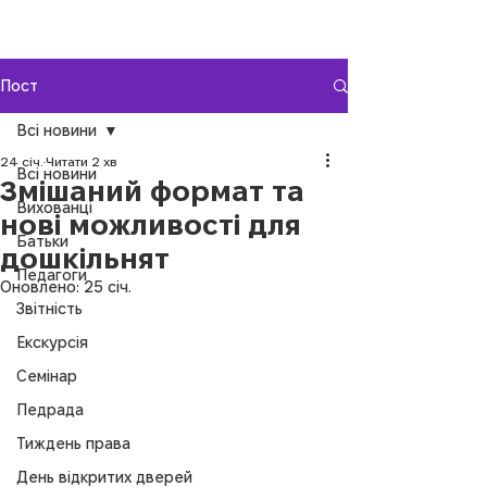
Пост
Всі новини
24 січ.
Читати 2 хв
Всі новини
Змішаний формат та
Вихованці
нові можливості для
Батьки
дошкільнят
Педагоги
Оновлено:
25 січ.
Звітність
Екскурсія
Семінар
Педрада
Тиждень права
День відкритих дверей