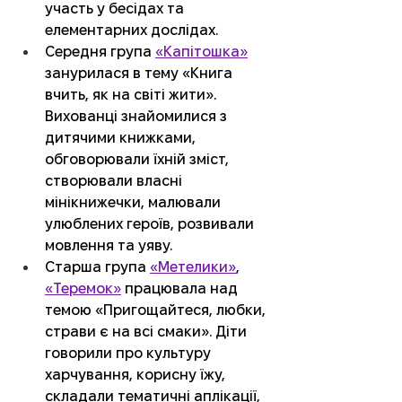
участь у бесідах та 
елементарних дослідах.
Середня група 
«Капітошка»
занурилася в тему «Книга 
вчить, як на світі жити». 
Вихованці знайомилися з 
дитячими книжками, 
обговорювали їхній зміст, 
створювали власні 
мінікнижечки, малювали 
улюблених героїв, розвивали 
мовлення та уяву.
Старша група 
«Метелики»
, 
«Теремок»
 працювала над 
темою «Пригощайтеся, любки, 
страви є на всі смаки». Діти 
говорили про культуру 
харчування, корисну їжу, 
складали тематичні аплікації, 