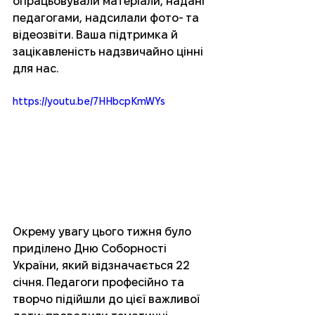
опрацьовували матеріали, надані 
педагогами, надсилали фото- та 
відеозвіти. Ваша підтримка й 
зацікавленість надзвичайно цінні 
для нас.
https://youtu.be/7HHbcpKmWYs
Окрему увагу цього тижня було 
приділено Дню Соборності 
України, який відзначається 22 
січня. Педагоги професійно та 
творчо підійшли до цієї важливої 