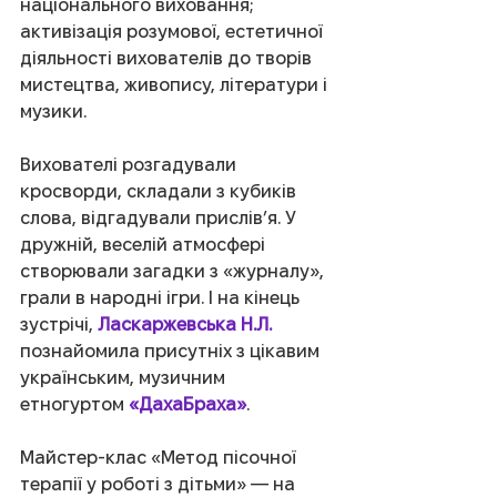
національного виховання; 
активізація розумової, естетичної 
діяльності вихователів до творів 
мистецтва, живопису, літератури і 
музики.
Вихователі розгадували 
кросворди, складали з кубиків 
слова, відгадували прислів’я. У 
дружній, веселій атмосфері 
створювали загадки з «журналу», 
грали в народні ігри. І на кінець 
зустрічі, 
Ласкаржевська Н.Л.
познайомила присутніх з цікавим 
українським, музичним 
етногуртом 
«ДахаБраха»
.
Майстер-клас «Метод пісочної 
терапії у роботі з дітьми» — на 