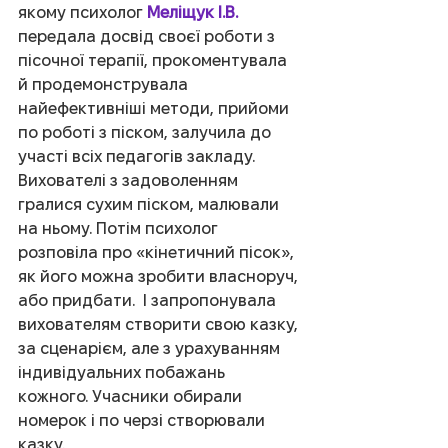
якому психолог 
Меліщук І.В.
передала досвід своєї роботи з 
пісочної терапії, прокоментувала 
й продемонструвала  
найефективніші методи, прийоми 
по роботі з піском, залучила до 
участі всіх педагогів закладу. 
Вихователі з задоволенням 
гралися сухим піском, малювали 
на ньому. Потім психолог 
розповіла про «кінетичний пісок», 
як його можна зробити власноруч, 
або придбати.  І запропонувала 
вихователям створити свою казку, 
за сценарієм, але з урахуванням 
індивідуальних побажань 
кожного. Учасники обирали 
номерок і по черзі створювали 
казку.