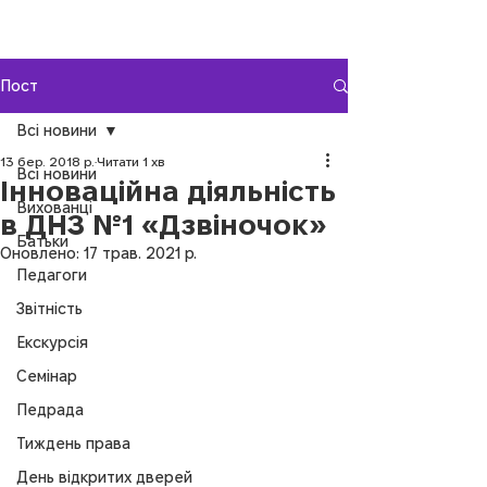
Пост
Всі новини
13 бер. 2018 р.
Читати 1 хв
Всі новини
Інноваційна діяльність
Вихованці
в ДНЗ №1 «Дзвіночок»
Батьки
Оновлено:
17 трав. 2021 р.
Педагоги
Звітність
Екскурсія
Семінар
Педрада
Тиждень права
День відкритих дверей