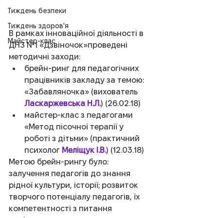
Тиждень безпеки
Тиждень здоров'я
В рамках інноваційної діяльності в 
Майстер-клас
ДНЗ №1 «Дзвіночок»проведені 
методичні заходи: 
брейн-ринг для педагогічних 
працівників закладу за темою: 
«Забавляночка» (вихователь 
Ласкаржевська Н.Л.
) (26.02.18)  
майстер-клас з педагогами 
«Метод пісочної терапії у 
роботі з дітьми» (практичний 
психолог 
Меліщук І.В.
) (12.03.18) 
Метою брейн-рингу було: 
залучення педагогів до знання 
рідної культури, історії; розвиток  
творчого потенціалу педагогів, їх 
компетентності з питання 