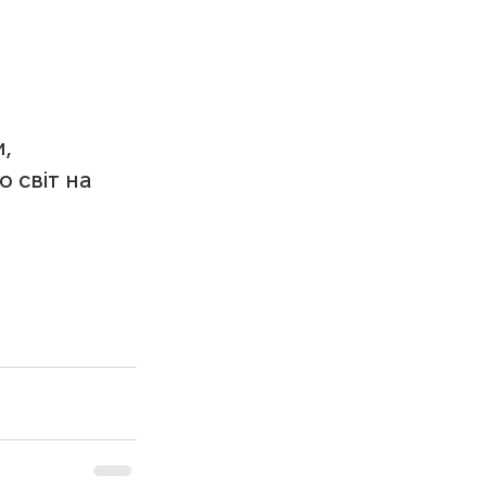
, 
 світ на 