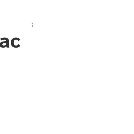
ам
Батькам
Прозорість
ас