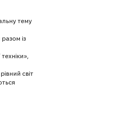
альну тему 
 разом із 
техніки», 
рівний світ 
ться 