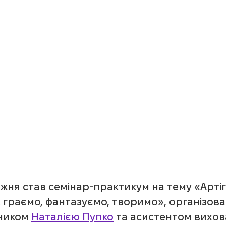
жня став семінар-практикум на тему «Артіг
 граємо, фантазуємо, творимо», організова
ником 
Наталією Пупко
 та асистентом вихов