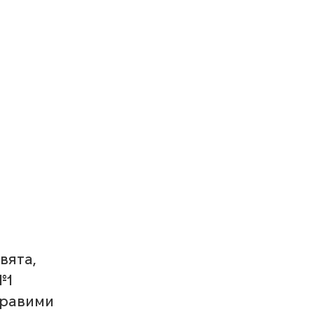
вята, 
№1 
кравими 