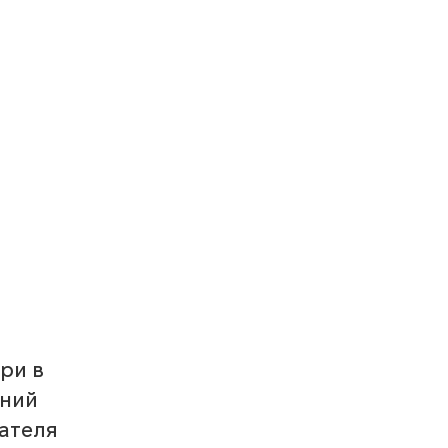
ри в 
ний 
ателя 