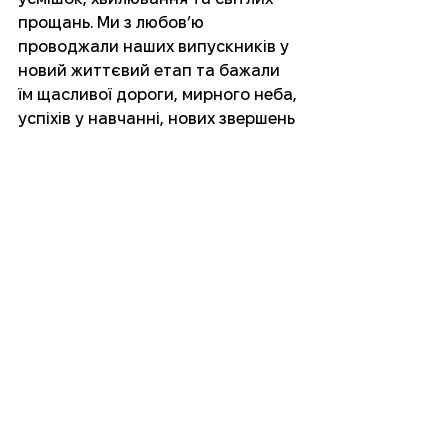
прощань. Ми з любов’ю 
проводжали наших випускників у 
новий життєвий етап та бажали 
їм щасливої дороги, мирного неба, 
успіхів у навчанні, нових звершень 
та здійснення найзаповітніших 
мрій. Нехай кожна маленька 
дитяча зірочка світить яскраво та 
впевнено!
Більше фото
Вихованці
Батьки
Педагоги