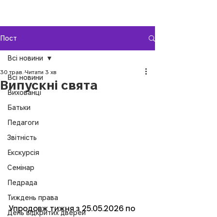
Пост
Всі новини
30 трав.
Читати 3 хв
Всі новини
Випускні свята
Вихованці
Батьки
Педагоги
Звітність
Екскурсія
Семінар
Педрада
Тиждень права
Упродовж тижня з 25.05.2026 по 
День відкритих дверей