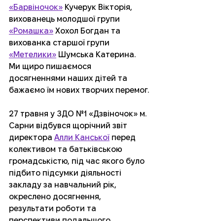
«Барвіночок»
 Кучерук Вікторія, 
вихованець молодшої групи 
«Ромашка»
 Хохол Богдан та 
вихованка старшої групи 
«Метелики»
 Шумська Катерина. 
Ми щиро пишаємося 
досягненнями наших дітей та 
бажаємо їм нових творчих перемог.
27 травня у ЗДО №1 «Дзвіночок» м. 
Сарни відбувся щорічний звіт 
директора 
Алли Канської
 перед 
колективом та батьківською 
громадськістю, під час якого було 
підбито підсумки діяльності 
закладу за навчальний рік, 
окреслено досягнення, 
результати роботи та 
перспективи подальшого 