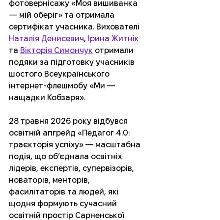
фотовернісажу «Моя вишиванка 
— мій оберіг» та отримала 
сертифікат учасника. Вихователі 
Наталія Денисевич
, 
Ірина Житнік
та 
Вікторія Симончук
 отримали 
подяки за підготовку учасників 
шостого Всеукраїнського 
інтернет-флешмобу «Ми — 
нащадки Кобзаря».
28 травня 2026 року відбувся 
освітній апгрейд «Педагог 4.0: 
траєкторія успіху» — масштабна 
подія, що об’єднала освітніх 
лідерів, експертів, супервізорів, 
новаторів, менторів, 
фасилітаторів та людей, які 
щодня формують сучасний 
освітній простір Сарненської 