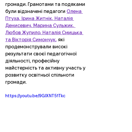
громади. Грамотами та подяками 
були відзначені педагоги 
Олена 
Птуха, Ірина Житнік, Наталія 
Денисевич, Марина Сульжик, 
Любов Жупило, Наталія Смицька 
та Вікторія Симончук
,
 які 
продемонстрували високі 
результати своєї педагогічної 
діяльності, професійну 
майстерність
та активну участь у 
розвитку освітньої спільноти 
громади.
https://youtu.be/9GIXNT51Tkc