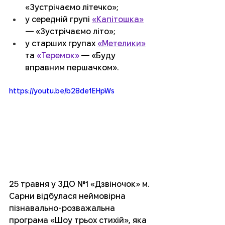
«Зустрічаємо літечко»;
у середній групі 
«Капітошка»
— «Зустрічаємо літо»;
у старших групах 
«Метелики»
та 
«Теремок»
 — «Буду 
вправним першачком». 
https://youtu.be/b28de1EHpWs
25 травня у ЗДО №1 «Дзвіночок» м. 
Сарни відбулася неймовірна 
пізнавально-розважальна 
програма «Шоу трьох стихій», яка 