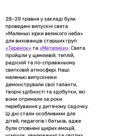
28–29 травня у закладі були 
проведені випускні свята 
«Маленькі зірки великого неба» 
для вихованців старших груп 
«Теремок»
 та 
«Метелики»
. Свята 
пройшли у щемливій, теплій, 
радісній та по-справжньому 
святковій атмосфері. Наші 
маленькі випускники 
демонстрували свої таланти, 
творчі здібності та здобутки, які 
вони отримали за роки 
перебування у дитячому садочку. 
Ці дні стали особливими для 
дітей, педагогів і батьків, адже 
були сповнені щирих емоцій, 
усмішок, хвилювання та світлих 