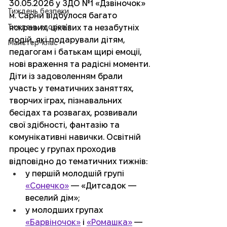
30.05.2026 у ЗДО №1 «Дзвіночок» 
Тиждень безпеки
м. Сарни відбулося багато 
Тиждень здоров'я
яскравих, цікавих та незабутніх 
подій, які подарували дітям, 
Майстер-клас
педагогам і батькам щирі емоції, 
нові враження та радісні моменти. 
Діти із задоволенням брали 
участь у тематичних заняттях, 
творчих іграх, пізнавальних 
бесідах та розвагах, розвивали 
свої здібності, фантазію та 
комунікативні навички. Освітній 
процес у групах проходив 
відповідно до тематичних тижнів: 
у першій молодшій групі 
«Сонечко»
 — «Дитсадок — 
веселий дім»;
у молодших групах
«Барвіночок»
і 
«Ромашка»
 — 