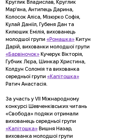
Круглик Владислав, Круглик 
Мар’яна, Антипець Дарина, 
Колосок Аліса, Мізюрко Софія, 
Кулай Даніїл, Губеня Дан та 
Килюшик Емілія, вихованець 
молодшої групи 
«Ромашка»
 Китун 
Дарій, вихованки молодшої групи 
«Барвіночок»
 Кучерук Вікторія, 
Губчик Лєра, Шинкар Христина, 
Колдун Соломія та вихованка 
середньої групи 
«Капітошка»
Ратич Анастасія.
За участь у VII Міжнародному 
конкурсі Шевченківських читань 
«Свобода» подяки отримали 
вихованець середньої групи 
«Капітошка»
 Вишня Назар, 
вихованка молодшої групи 