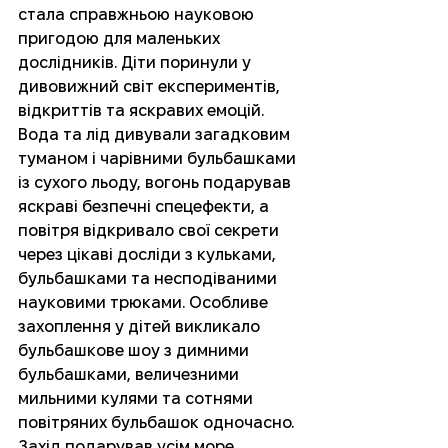
стала справжньою науковою 
пригодою для маленьких 
дослідників. Діти поринули у 
дивовижний світ експериментів, 
відкриттів та яскравих емоцій. 
Вода та лід дивували загадковим 
туманом і чарівними бульбашками 
із сухого льоду, вогонь подарував 
яскраві безпечні спецефекти, а 
повітря відкривало свої секрети 
через цікаві досліди з кульками, 
бульбашками та несподіваними 
науковими трюками. Особливе 
захоплення у дітей викликало 
бульбашкове шоу з димними 
бульбашками, величезними 
мильними кулями та сотнями 
повітряних бульбашок одночасно. 
Захід подарував усім море 