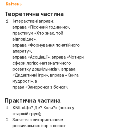
Квітень
Теоретична частина
Інтерактивні вправи: 
вправа «Пісочний годинник»,
практикум «Хто знає, той 
відповідає», 
вправа «Формування понятійного 
апарату», 
вправа «Асоціації», вправа «Чотири 
сфери логіко-математичного 
розвитку дошкільників», вправа 
«Дидактичні ігри», вправа «Книга 
мудрості», в
права «Заморочки з бочки»;
Практична частина
КВК «Що? Де? Коли?» (показ у 
старшій групі);
Заняття з використанням 
розвивальних ігор з логіко-