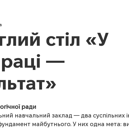
Новини
Про нас
Педагог
в
глий стіл «У
праці —
льтат»
огічної ради
ьний навчальний заклад — два суспільних і
фундамент майбутнього. У них одна мета: в