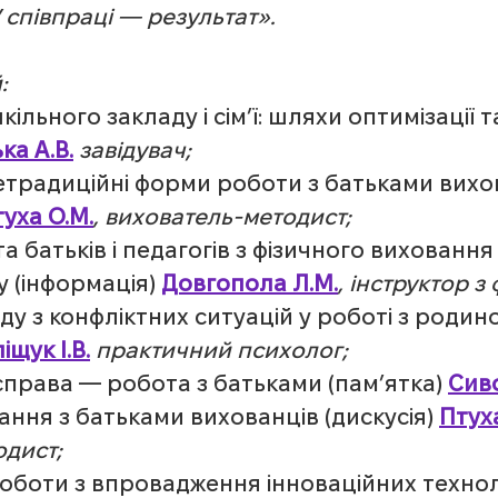
 співпраці — результат».
:
кільного закладу і сім’ї: шляхи оптимізації т
ка А.В.
 завідувач;
 нетрадиційні форми роботи з батьками вихо
уха О.М.
, вихователь-методист;
а батьків і педагогів з фізичного виховання 
 (інформація) 
Довгопола Л.М.
, інструктор з
ду з конфліктних ситуацій у роботі з родин
іщук І.В.
 практичний психолог;
справа — робота з батьками (пам’ятка) 
Сиво
вання з батьками вихованців (дискусія) 
Птуха
одист;
 роботи з впровадження інноваційних технол