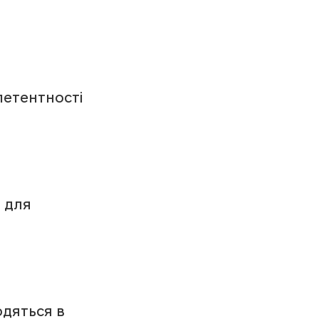
петентності 
 для 
одяться в 