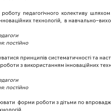
и  роботу  педагогічного  колективу  шляхом
нноваційних технологій,  в навчально–вих
педагоги
я: постійно
муватися принципів систематичності та наст
роботи з використанням інноваційних техно
педагоги
я: постійно
нювати  форми роботи з дітьми по впровад
хнологій.