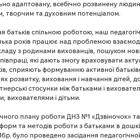
ьно адаптовану, всебічно розвинену людин
м, творчим та духовним потенціалом.
я батьків спільною роботою, наш педагогі
лька років працює над проблемою взаємоді
кладу з родинами вихованців, пошуком нов
співпраці, які дають змогу враховувати акту
ів, сприяють формуванню активної батьківс
нях розвитку, виховання і навчання дітей, 
нерські стосунки між батьками і виховател
и, вихователями і дітьми.
ічного плану роботи ДНЗ №1 «Дзвіночок» та
форм та методів роботи з батьками в дошк
016р. було проведено засідання педагогічної