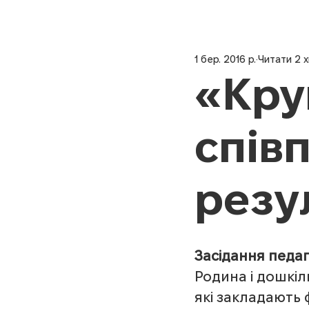
1 бер. 2016 р.
Читати 2 х
«Кру
спів
резу
Засідання педаг
Родина і дошкіл
які закладають 