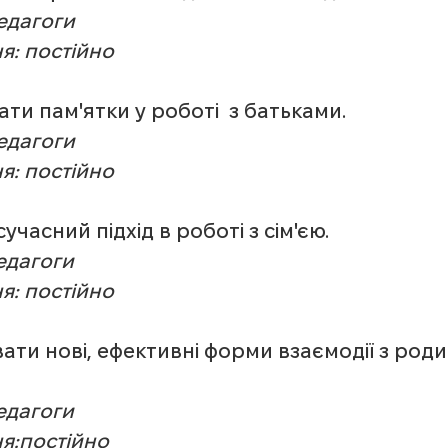
Педагоги
я: постійно
ати пам'ятки у роботі  з батьками.
Педагоги
я: постійно
учасний підхід в роботі з сім'єю.
педагоги
я: постійно
вати нові, ефективні форми взаємодії з род
педагоги
я:постійно