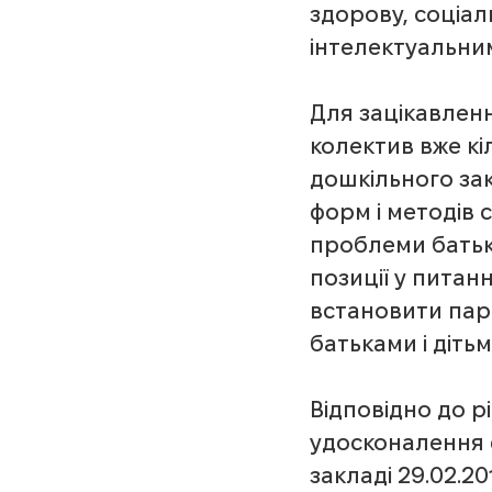
здорову, соціал
інтелектуальни
Для зацікавленн
колектив вже кі
дошкільного за
форм і методів 
проблеми батьк
позиції у питан
встановити парт
батьками і дітьм
Відповідно до р
удосконалення 
закладі 29.02.2