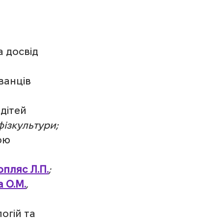
а досвід 
ванців 
дітей 
 фізкультури;
ою 
пляс Л.П.
;
 О.М.
, 
огій та 