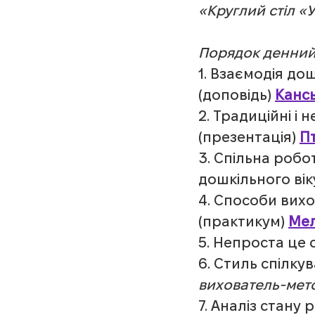
«Круглий стіл «У
Порядок денний
1. Взаємодія дош
(доповідь) 
Кансь
2. Традиційні і
(презентація) 
Пт
3. Спільна робот
дошкільного віку
4. Способи вихо
(практикум) 
Мел
5. Непроста це 
6. Стиль спілку
вихователь-мет
7. Аналіз стану