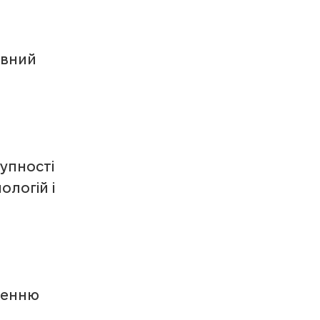
 
овний 
упності  
логій і 
женню 