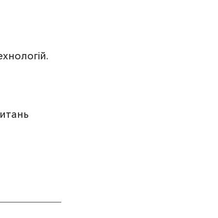
ехнологій.
итань  