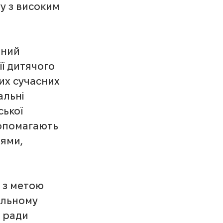
у з високим 
чний 
ї дитячого 
их сучасних 
альні 
ької 
допомагають 
ями, 
 з метою 
ільному 
 ради 