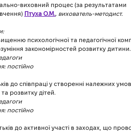
чально-виховний процес (за результатами 
вчення) 
Птуха О.М.
, вихователь-методист.
и:
вищенню психологічної та педагогічної ком
озуміння закономірностей розвитку дитини.
Педагоги
я: постійно
ьків до співпраці у створенні належних умов
 та розвитку дітей.
Педагоги
я: постійно
тьків до активної участі в заходах, що пров