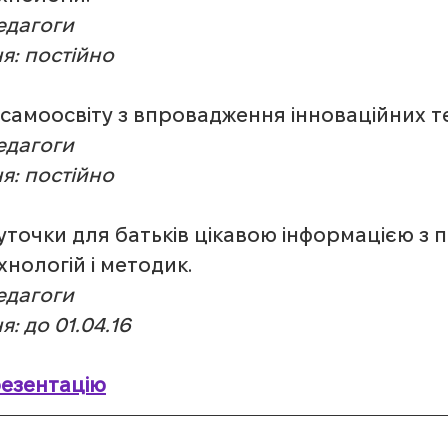
педагоги
я: постійно
 самоосвіту з впровадження інноваційних т
педагоги
я: постійно
уточки для батьків цікавою інформацією з п
хнологій і методик.
педагоги
: до 01.04.16
езентацію