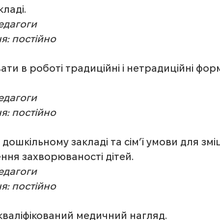
ладі.
Педагоги
я: постійно
ати в роботі традиційні і нетрадиційні фор
Педагоги
я: постійно
 дошкільному закладі та сім’ї умови для змі
ення захворюваності дітей.
Педагоги
я: постійно
кваліфікований медичний нагляд.